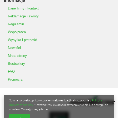
Informacje
Dane firmy i kontakt
Reklamacje i zwroty
Regulamin
Współpraca
Wysyłka i płatność
Nowości
Mapa strony
Bestsellery
FAQ
Promocja
Strona korzysta z plików cookie w celu realizacji usług zgodnie z
Polityką
dotyczącą cookies
. Możesz określić warunki przechowywania lub dostępu do
cookie w Twojej przeglądarce.