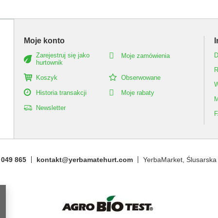
Moje konto
I
Zarejestruj się jako
D
Moje zamówienia
hurtownik
R
Koszyk
Obserwowane
W
Historia transakcji
Moje rabaty
M
Newsletter
 049 865
kontakt@yerbamatehurt.com
YerbaMarket
,
Ślusarska