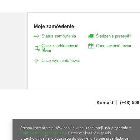
Moje zamówienie
Status zamówienia
Śledzenie przesyłki
Chcę zareklamować
Chcę zwrócić towar
towar
Chcę wymienić towar
Kontakt
(+48) 506
Strona korzysta z plików cookie w celu realizacji usług zgodnie z
Polityką dotyczącą cookies
. Możesz określić warunki
przechowywania lub dostępu do cookie w Twojej przeglądarce.