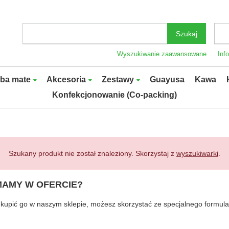
Szukaj
Wyszukiwanie zaawansowane
Inf
rba mate
Akcesoria
Zestawy
Guayusa
Kawa
Konfekcjonowanie (Co-packing)
Szukany produkt nie został znaleziony. Skorzystaj z
wyszukiwarki
.
MAMY W OFERCIE?
byś kupić go w naszym sklepie, możesz skorzystać ze specjalnego formu