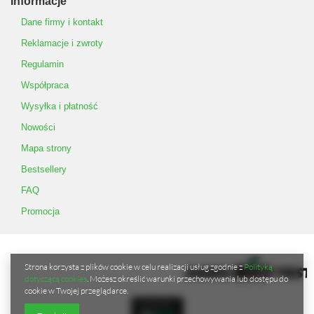
Informacje
Dane firmy i kontakt
Reklamacje i zwroty
Regulamin
Współpraca
Wysyłka i płatność
Nowości
Mapa strony
Bestsellery
FAQ
Promocja
Strona korzysta z plików cookie w celu realizacji usług zgodnie z
Polityką
dotyczącą cookies
. Możesz określić warunki przechowywania lub dostępu do
cookie w Twojej przeglądarce.