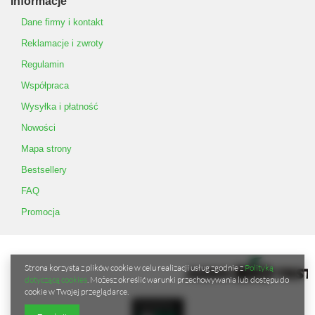
Informacje
Dane firmy i kontakt
Reklamacje i zwroty
Regulamin
Współpraca
Wysyłka i płatność
Nowości
Mapa strony
Bestsellery
FAQ
Promocja
Strona korzysta z plików cookie w celu realizacji usług zgodnie z
Polityką
dotyczącą cookies
. Możesz określić warunki przechowywania lub dostępu do
cookie w Twojej przeglądarce.