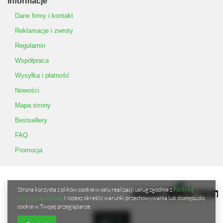
Informacje
Dane firmy i kontakt
Reklamacje i zwroty
Regulamin
Współpraca
Wysyłka i płatność
Nowości
Mapa strony
Bestsellery
FAQ
Promocja
Strona korzysta z plików cookie w celu realizacji usług zgodnie z
Polityką
dotyczącą cookies
. Możesz określić warunki przechowywania lub dostępu do
cookie w Twojej przeglądarce.