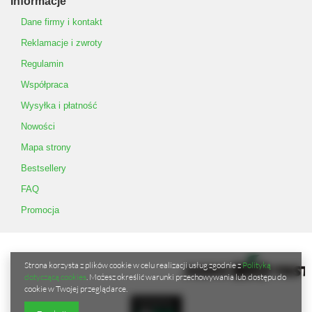
Informacje
Dane firmy i kontakt
Reklamacje i zwroty
Regulamin
Współpraca
Wysyłka i płatność
Nowości
Mapa strony
Bestsellery
FAQ
Promocja
Strona korzysta z plików cookie w celu realizacji usług zgodnie z
Polityką
dotyczącą cookies
. Możesz określić warunki przechowywania lub dostępu do
cookie w Twojej przeglądarce.