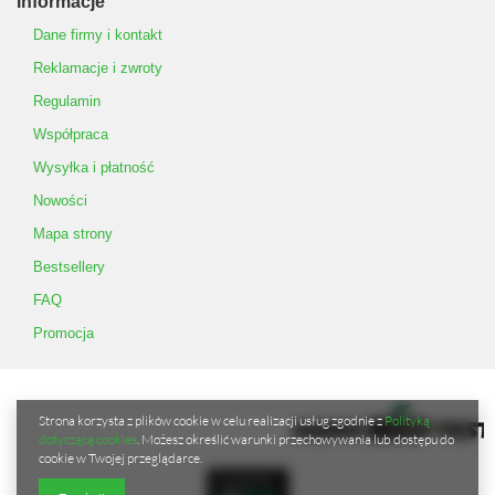
Informacje
Dane firmy i kontakt
Reklamacje i zwroty
Regulamin
Współpraca
Wysyłka i płatność
Nowości
Mapa strony
Bestsellery
FAQ
Promocja
Strona korzysta z plików cookie w celu realizacji usług zgodnie z
Polityką
dotyczącą cookies
. Możesz określić warunki przechowywania lub dostępu do
cookie w Twojej przeglądarce.