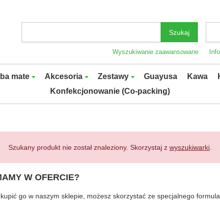
Szukaj
Wyszukiwanie zaawansowane
Inf
rba mate
Akcesoria
Zestawy
Guayusa
Kawa
Konfekcjonowanie (Co-packing)
Szukany produkt nie został znaleziony. Skorzystaj z
wyszukiwarki
.
MAMY W OFERCIE?
byś kupić go w naszym sklepie, możesz skorzystać ze specjalnego formu