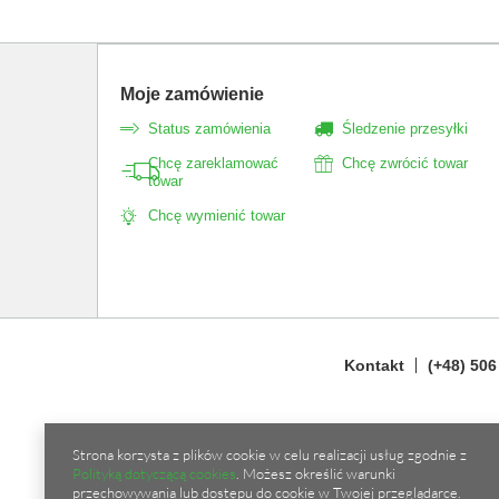
Moje zamówienie
Status zamówienia
Śledzenie przesyłki
Chcę zareklamować
Chcę zwrócić towar
towar
Chcę wymienić towar
Kontakt
(+48) 506
Strona korzysta z plików cookie w celu realizacji usług zgodnie z
Polityką dotyczącą cookies
. Możesz określić warunki
przechowywania lub dostępu do cookie w Twojej przeglądarce.