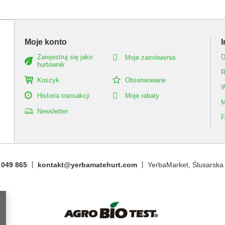
Moje konto
I
Zarejestruj się jako
D
Moje zamówienia
hurtownik
R
Koszyk
Obserwowane
W
Historia transakcji
Moje rabaty
M
Newsletter
 049 865
kontakt@yerbamatehurt.com
YerbaMarket
,
Ślusarska