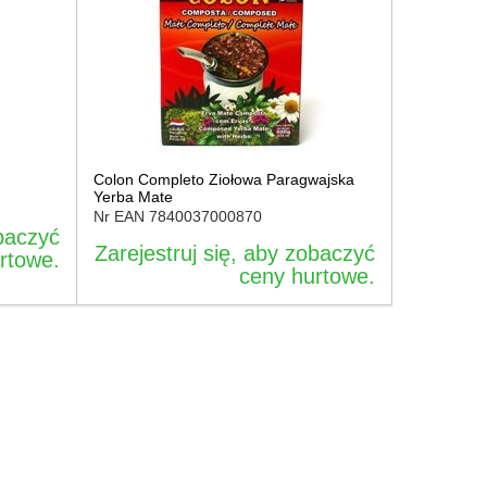
Colon Completo Ziołowa Paragwajska
Yerba Mate
Nr EAN
7840037000870
obaczyć
Zarejestruj się, aby zobaczyć
rtowe.
ceny hurtowe.