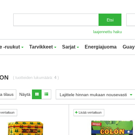
Etsi
laajennettu haku
e -ruukut
Tarvikkeet
Sarjat
Energiajuoma
Guay
ON
( tuotteiden lukumäärä:
4
)
 tilaus
Näytä
Lajittele hinnan mukaan nousevasti
vertailuun
Lisää vertailuun