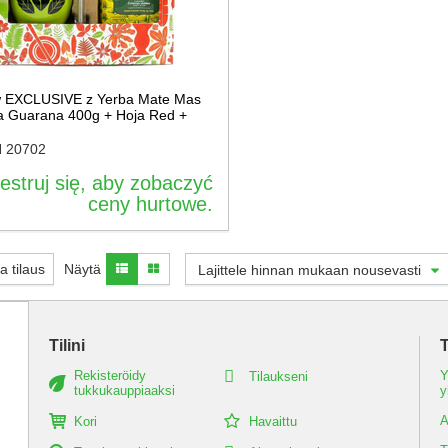
 EXCLUSIVE z Yerba Mate Mas
a Guarana 400g + Hoja Red +
N
20702
estruj się, aby zobaczyć
ceny hurtowe.
 tilaus
Näytä
Lajittele hinnan mukaan nousevasti
Tilini
T
Rekisteröidy
Y
Tilaukseni
tukkukauppiaaksi
y
A
Kori
Havaittu