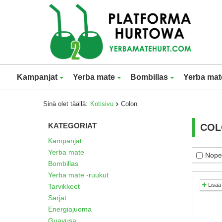
Kampanjat
Yerba mate
Bombillas
Yerba mat
Sinä olet täällä:
Kotisivu
Colon
KATEGORIAT
COL
Kampanjat
Yerba mate
Nopea
Bombillas
Yerba mate -ruukut
Lisää 
Tarvikkeet
Sarjat
Energiajuoma
Guayusa