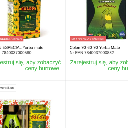
NEDISTÄMINEN
MYYNNINEDISTÄMINEN
 ESPECIAL Yerba mate
Colon 90-60-90 Yerba Mate
N
7840037000580
Nr EAN
7840037000832
estruj się, aby zobaczyć
Zarejestruj się, aby z
ceny hurtowe.
ceny hu
vertailuun