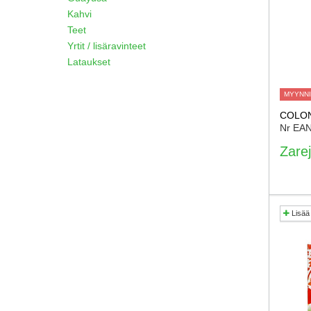
Kahvi
Teet
Yrtit / lisäravinteet
Lataukset
MYYNNI
COLON
Nr EA
Zarej
Lisää 