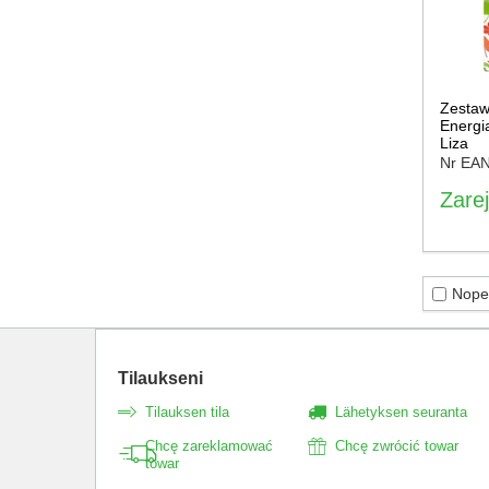
Zestaw
Energi
Liza
Nr EA
Zarej
Nopea
Tilaukseni
Tilauksen tila
Lähetyksen seuranta
Chcę zareklamować
Chcę zwrócić towar
towar