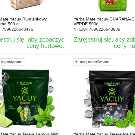
Mate Yacuy Rumiankowy
Yerba Mate Yacuy GUARANA-
rao 500 g
VERDE 500g
N
7896220548476
Nr EAN
7896220548636
estruj się, aby zobaczyć
Zarejestruj się, aby z
ceny hurtowe.
ceny hu
 do porównania
Dodaj do porównania
Mate Yacuy Terere Lemon Mint
Yerba Mate Yacuy Terere Ice P