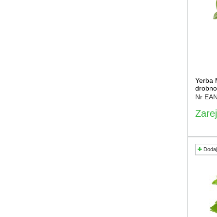
Yerba 
drobno
Nr EA
Zarej
Dodaj