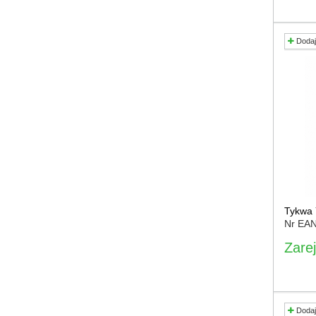
Dodaj
Tykwa 
Nr EA
Zarej
Dodaj