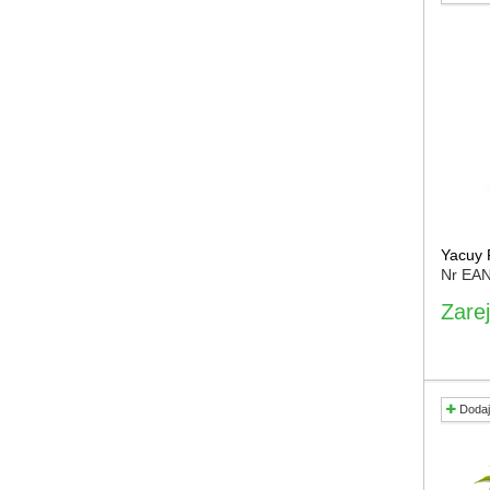
Yacuy 
Nr EA
Zarej
Dodaj