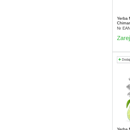
Yerba 
Chimar
Nr EA
Zarej
Dodaj
Yerba 