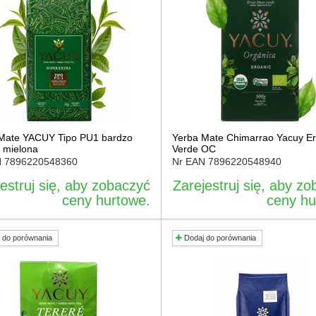
Mate YACUY Tipo PU1 bardzo
Yerba Mate Chimarrao Yacuy E
 mielona
Verde OC
N
7896220548360
Nr EAN
7896220548940
estruj się, aby zobaczyć
Zarejestruj się, aby z
ceny hurtowe.
ceny hu
 do porównania
Dodaj do porównania