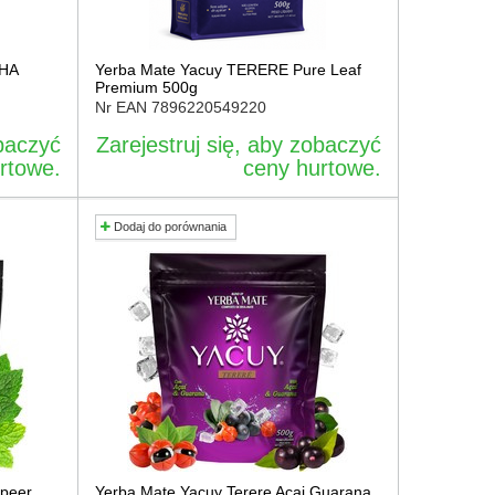
CHA
Yerba Mate Yacuy TERERE Pure Leaf
Premium 500g
Nr EAN
7896220549220
obaczyć
Zarejestruj się, aby zobaczyć
rtowe.
ceny hurtowe.
Dodaj do porównania
epeer
Yerba Mate Yacuy Terere Acai Guarana