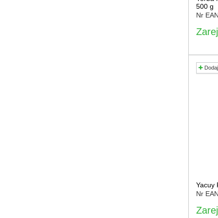
500 g
Nr EA
Zarej
Dodaj
Yacuy 
Nr EA
Zarej