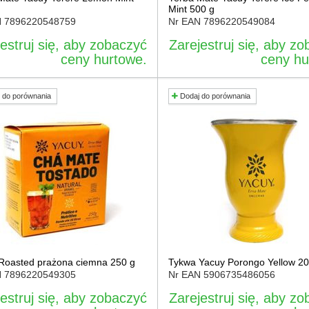
Mint 500 g
N
7896220548759
Nr EAN
7896220549084
estruj się, aby zobaczyć
Zarejestruj się, aby z
ceny hurtowe.
ceny hu
 do porównania
Dodaj do porównania
Roasted prażona ciemna 250 g
Tykwa Yacuy Porongo Yellow 20
N
7896220549305
Nr EAN
5906735486056
estruj się, aby zobaczyć
Zarejestruj się, aby z