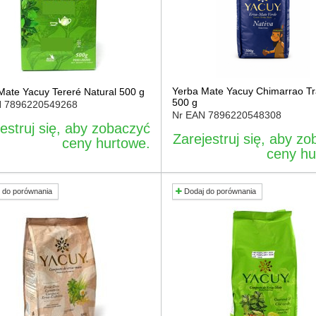
Yerba Mate Yacuy Chimarrao Tr
Mate Yacuy Tereré Natural 500 g
500 g
N
7896220549268
Nr EAN
7896220548308
estruj się, aby zobaczyć
Zarejestruj się, aby z
ceny hurtowe.
ceny hu
 do porównania
Dodaj do porównania