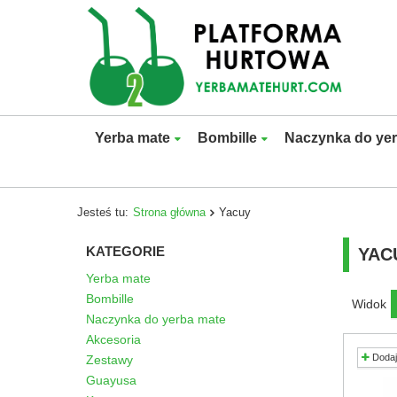
Yerba mate
Bombille
Naczynka do ye
Jesteś tu:
Strona główna
Yacuy
KATEGORIE
YAC
Yerba mate
Bombille
Widok
Naczynka do yerba mate
Akcesoria
Dodaj
Zestawy
Guayusa