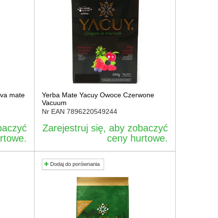
rva mate
Yerba Mate Yacuy Owoce Czerwone
Vacuum
Nr EAN
7896220549244
obaczyć
Zarejestruj się, aby zobaczyć
rtowe.
ceny hurtowe.
Dodaj do porównania