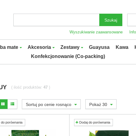
Szukaj
Wyszukiwanie zaawansowane
Inf
rba mate
Akcesoria
Zestawy
Guayusa
Kawa
Konfekcjonowanie (Co-packing)
UY
( ilość produktów:
47
)
Sortuj po cenie rosnąco
Pokaż 30
 do porównania
Dodaj do porównania