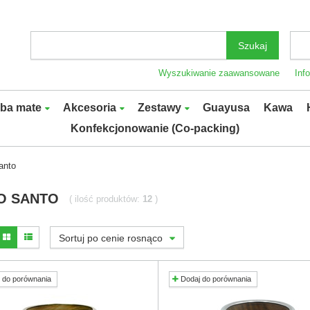
Szukaj
Wyszukiwanie zaawansowane
Inf
rba mate
Akcesoria
Zestawy
Guayusa
Kawa
Konfekcjonowanie (Co-packing)
anto
O SANTO
( ilość produktów:
12
)
Sortuj po cenie rosnąco
 do porównania
Dodaj do porównania