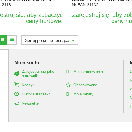
N
21131
Nr EAN
21132
estruj się, aby zobaczyć
Zarejestruj się, aby z
ceny hurtowe.
ceny hu
Sortuj po cenie rosnąco
Moje konto
I
Zarejestruj się jako
D
Moje zamówienia
hurtownik
R
Koszyk
Obserwowane
W
Historia transakcji
Moje rabaty
M
Newsletter