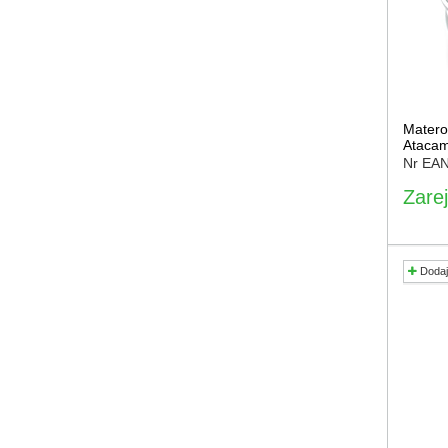
Matero
Ataca
Nr EA
Zarej
Dodaj