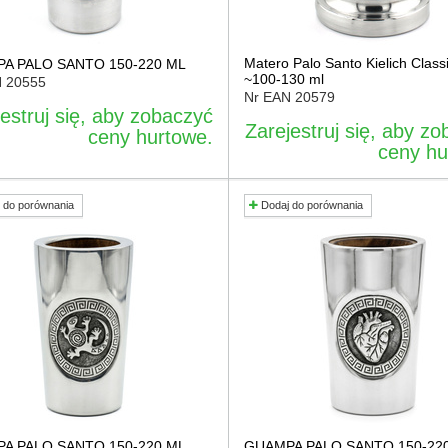
Matero Palo Santo Kielich Class
A PALO SANTO 150-220 ML
~100-130 ml
N
20555
Nr EAN
20579
estruj się, aby zobaczyć
Zarejestruj się, aby z
ceny hurtowe.
ceny hu
 do porównania
Dodaj do porównania
A PALO SANTO 150-220 ML
GUAMPA PALO SANTO 150-22