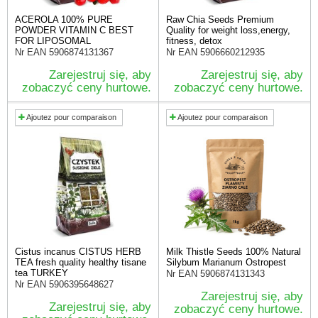
ACEROLA 100% PURE
Raw Chia Seeds Premium
POWDER VITAMIN C BEST
Quality for weight loss,energy,
FOR LIPOSOMAL
fitness, detox
Nr EAN
5906874131367
Nr EAN
5906660212935
Zarejestruj się, aby
Zarejestruj się, aby
zobaczyć ceny hurtowe.
zobaczyć ceny hurtowe.
Ajoutez pour comparaison
Ajoutez pour comparaison
Cistus incanus CISTUS HERB
Milk Thistle Seeds 100% Natural
TEA fresh quality healthy tisane
Silybum Marianum Ostropest
tea TURKEY
Nr EAN
5906874131343
Nr EAN
5906395648627
Zarejestruj się, aby
Zarejestruj się, aby
zobaczyć ceny hurtowe.