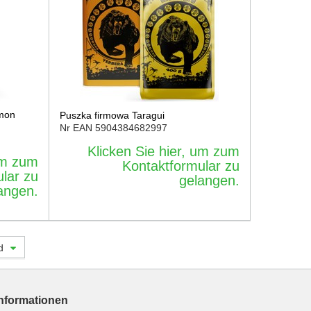
emon
Puszka firmowa Taragui
Nr EAN
5904384682997
Klicken Sie hier, um zum
 um zum
Kontaktformular zu
lar zu
gelangen.
angen.
d
Informationen