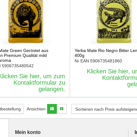
Mate Green Geröstet aus
Yerba Mate Rio Negro Bitter L
en Premium Qualität mild
400g
aroma
Nr EAN
5906735481860
N
5906735480542
Klicken Sie hier,
Klicken Sie hier, um zum
Kontaktformu
Kontaktformular zu
gel
gelangen.
tbestellung
Ansichten
Sortieren nach Preis aufsteigen
Mein konto