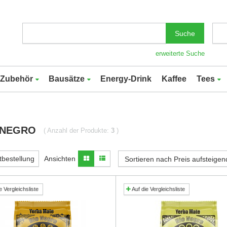
Suche
erweiterte Suche
Zubehör
Bausätze
Energy-Drink
Kaffee
Tees
 NEGRO
( Anzahl der Produkte:
3
)
tbestellung
Ansichten
Sortieren nach Preis aufsteigen
e Vergleichsliste
Auf die Vergleichsliste