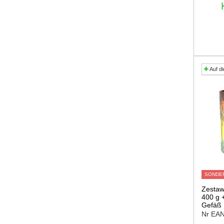
Auf di
SONDE
Zestaw
400 g 
Gefäß
Nr EA