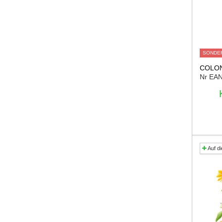
SONDE
COLON
Nr EA
Auf di