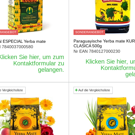
RANGEBOT
SONDERANGEBOT
Paraguayische Yerba mate KU
 ESPECIAL Yerba mate
CLASICA 500g
N
7840037000580
Nr EAN
7840127000230
Klicken Sie hier, um zum
Klicken Sie hier,
Kontaktformular zu
Kontaktformu
gelangen.
gel
e Vergleichsliste
Auf die Vergleichsliste