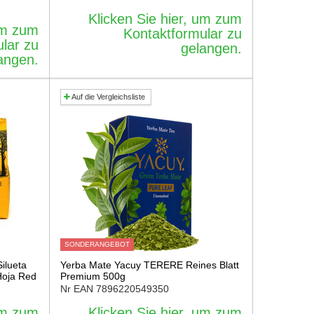
Klicken Sie hier, um zum
 um zum
Kontaktformular zu
lar zu
gelangen.
angen.
Auf die Vergleichsliste
SONDERANGEBOT
ilueta
Yerba Mate Yacuy TERERE Reines Blatt
Hoja Red
Premium 500g
Nr EAN
7896220549350
 um zum
Klicken Sie hier, um zum