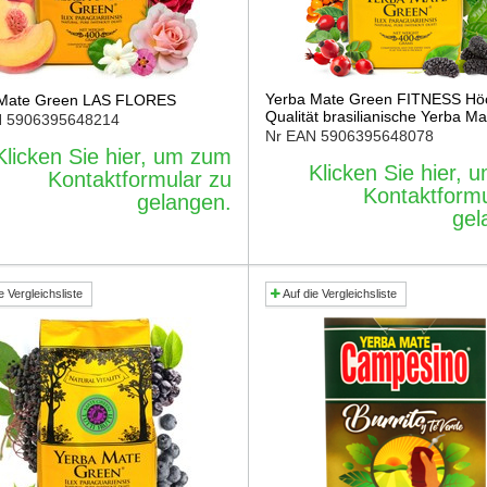
Yerba Mate Green FITNESS Hö
 Mate Green LAS FLORES
Qualität brasilianische Yerba Ma
N
5906395648214
Nr EAN
5906395648078
Klicken Sie hier, um zum
Klicken Sie hier,
Kontaktformular zu
Kontaktformu
gelangen.
gel
e Vergleichsliste
Auf die Vergleichsliste