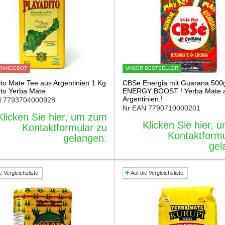
RANGEBOT
UNSER BESTSELLER
ito Mate Tee aus Argentinien 1 Kg
CBSe Energia mit Guarana 500
ito Yerba Mate
ENERGY BOOST ! Yerba Mate 
Argentinien !
N
7793704000928
Nr EAN
7790710000201
Klicken Sie hier, um zum
Klicken Sie hier,
Kontaktformular zu
Kontaktformu
gelangen.
gel
e Vergleichsliste
Auf die Vergleichsliste