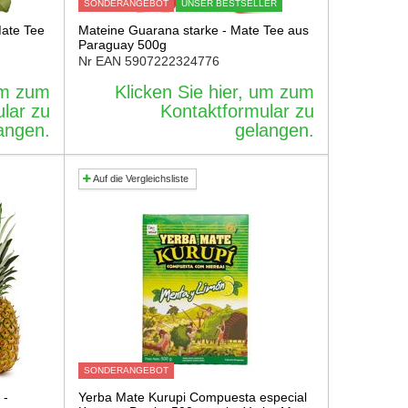
SONDERANGEBOT
UNSER BESTSELLER
Mate Tee
Mateine Guarana starke - Mate Tee aus
Paraguay 500g
Nr EAN
5907222324776
 um zum
Klicken Sie hier, um zum
lar zu
Kontaktformular zu
angen.
gelangen.
Auf die Vergleichsliste
SONDERANGEBOT
 -
Yerba Mate Kurupi Compuesta especial