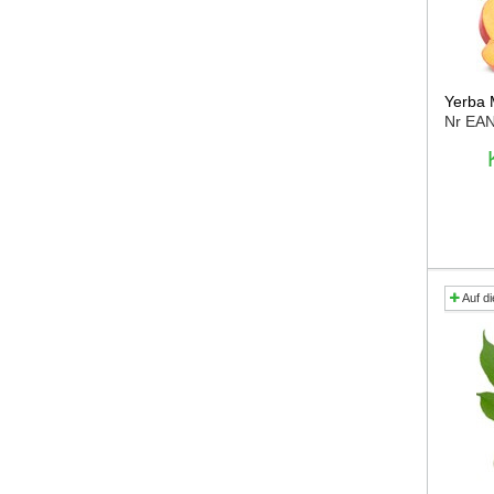
Yerba
Nr EA
Auf di