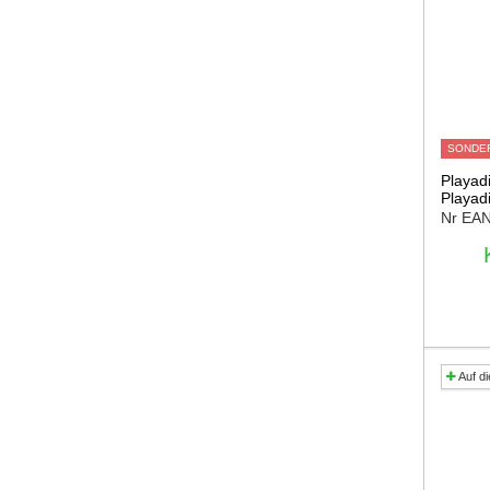
SONDE
Playad
Playad
Nr EA
Auf di