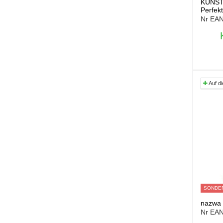
KUNST
Perfekt
Nr EA
Auf di
SONDE
nazwa
Nr EA