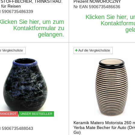
STOFFBECHER, TRINKSTRAU.
Prezent NOWOROCZNY
 für Reisen
Nr EAN
5906735486636
N
5906735486339
Klicken Sie hier,
Klicken Sie hier, um zum
Kontaktformu
Kontaktformular zu
gel
gelangen.
e Vergleichsliste
Auf die Vergleichsliste
RANGEBOT
UNSER BESTSELLER
Keramik Matero Motorista 260 m
Yerba Mate Becher für Auto (Dri
N
5906735488043
Go)