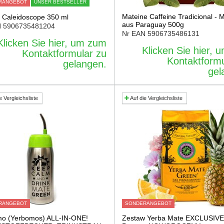
RANGEBOT
UNSER BESTSELLER
Mateine Caffeine Tradicional - 
 Caleidoscope 350 ml
aus Paraguay 500g
N
5906735481204
Nr EAN
5906735486131
Klicken Sie hier, um zum
Klicken Sie hier,
Kontaktformular zu
Kontaktformu
gelangen.
gel
e Vergleichsliste
Auf die Vergleichsliste
RANGEBOT
SONDERANGEBOT
o (Yerbomos) ALL-IN-ONE!
Zestaw Yerba Mate EXCLUSIVE