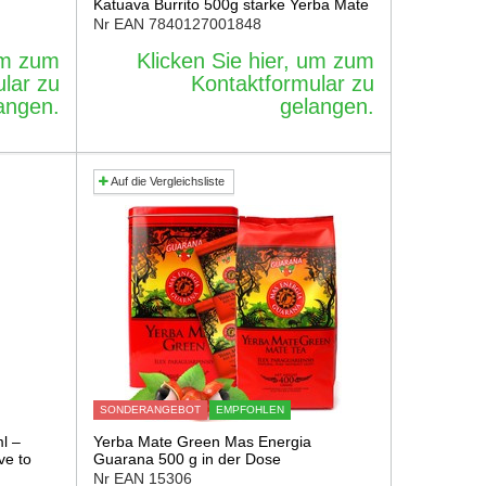
Katuava Burrito 500g starke Yerba Mate
Nr EAN
7840127001848
 um zum
Klicken Sie hier, um zum
lar zu
Kontaktformular zu
angen.
gelangen.
Auf die Vergleichsliste
SONDERANGEBOT
EMPFOHLEN
l –
Yerba Mate Green Mas Energia
ve to
Guarana 500 g in der Dose
Nr EAN
15306