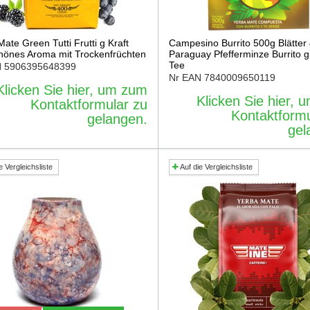
ate Green Tutti Frutti g Kraft
Campesino Burrito 500g Blätter
hönes Aroma mit Trockenfrüchten
Paraguay Pfefferminze Burrito 
Tee
N
5906395648399
Nr EAN
7840009650119
Klicken Sie hier, um zum
Klicken Sie hier,
Kontaktformular zu
Kontaktformu
gelangen.
gel
e Vergleichsliste
Auf die Vergleichsliste