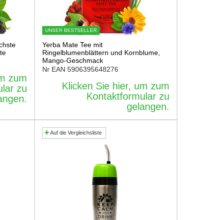
UNSER BESTSELLER
chste
Yerba Mate Tee mit
te
Ringelblumenblättern und Kornblume,
Mango-Geschmack
Nr EAN
5906395648276
 um zum
Klicken Sie hier, um zum
lar zu
Kontaktformular zu
angen.
gelangen.
Auf die Vergleichsliste