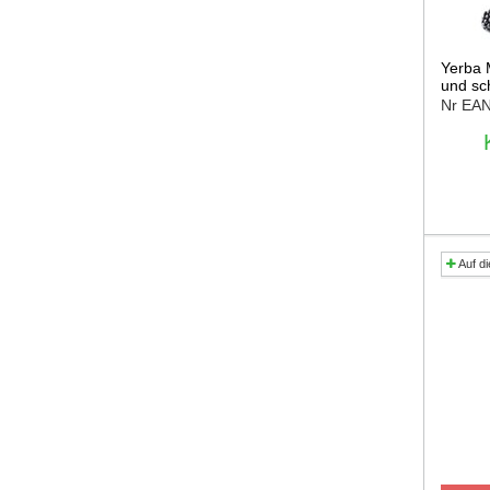
Yerba M
und sc
Nr EA
Auf di