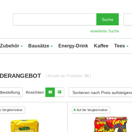
Suche
erweiterte Suche
Zubehör
Bausätze
Energy-Drink
Kaffee
Tees
DERANGEBOT
( Anzahl der Produkte:
54
)
tbestellung
Ansichten
Sortieren nach Preis aufsteigen
e Vergleichsliste
Auf die Vergleichsliste