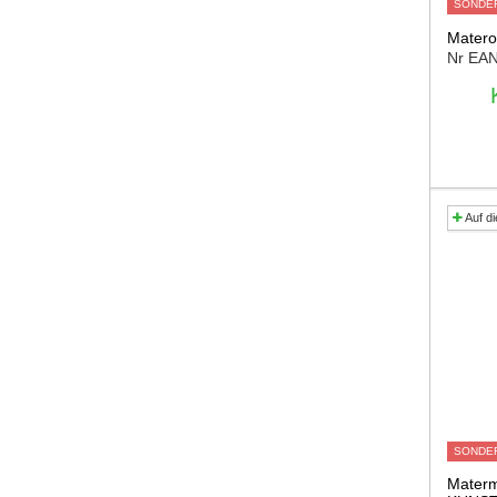
SONDE
Matero
Nr EA
Auf di
SONDE
Materm