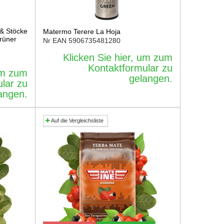
 & Stöcke
Matermo Terere La Hoja
grüner
Nr EAN
5906735481280
Klicken Sie hier, um zum
Kontaktformular zu
 um zum
gelangen.
lar zu
angen.
Auf die Vergleichsliste