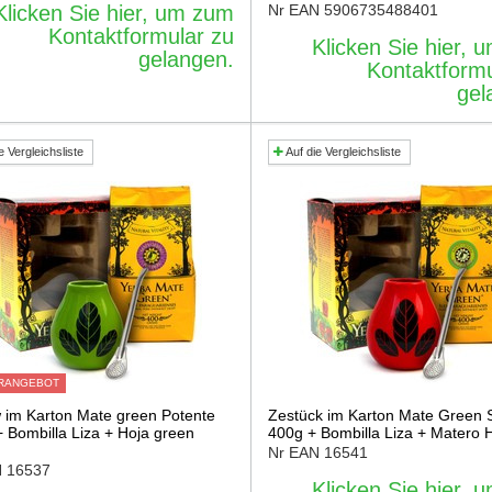
Klicken Sie hier, um zum
Nr EAN
5906735488401
Kontaktformular zu
Klicken Sie hier,
gelangen.
Kontaktformu
gel
e Vergleichsliste
Auf die Vergleichsliste
RANGEBOT
 im Karton Mate green Potente
Zestück im Karton Mate Green S
+ Bombilla Liza + Hoja green
400g + Bombilla Liza + Matero 
Nr EAN
16541
N
16537
Klicken Sie hier,