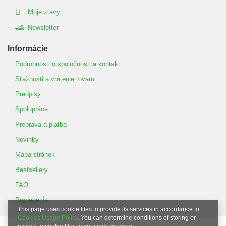
Moje zľavy
Newsletter
Informácie
Podrobnosti o spoločnosti a kontakt
Sťažnosti a vrátenie tovaru
Predpisy
Spolupráca
Preprava a platba
Novinky
Mapa stránok
Bestsellery
FAQ
Propagácia
This page uses cookie files to provide its services in accordance to
Cookies Usage Policy
. You can determine conditions of storing or