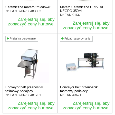
Ceramiczne matero "miodowe"
Matero Ceramiczne CRISTAL
NEGRO 350ml
Nr EAN
5906735483062
Nr EAN
9164
Zarejestruj się, aby
Zarejestruj się, aby
zobaczyć ceny hurtowe.
zobaczyć ceny hurtowe.
Pridať na porovnanie
Pridať na porovnanie
Conveyor belt przenośnik
Conveyor belt przenośnik
taśmowy podający
taśmowy podający
Nr EAN
5906735481761
Nr EAN
43671
Zarejestruj się, aby
Zarejestruj się, aby
zobaczyć ceny hurtowe.
zobaczyć ceny hurtowe.