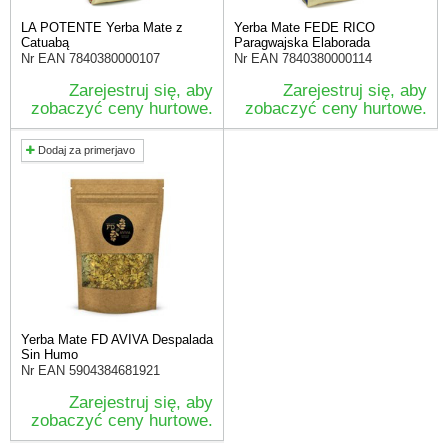
LA POTENTE Yerba Mate z
Yerba Mate FEDE RICO
Catuabą
Paragwajska Elaborada
Nr EAN
7840380000107
Nr EAN
7840380000114
Zarejestruj się, aby
Zarejestruj się, aby
zobaczyć ceny hurtowe.
zobaczyć ceny hurtowe.
Dodaj za primerjavo
Yerba Mate FD AVIVA Despalada
Sin Humo
Nr EAN
5904384681921
Zarejestruj się, aby
zobaczyć ceny hurtowe.