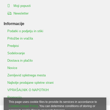
Moji popusti
Newsletter
Informacije
Podatki o podjetju in stiki
Pritožbe in vračila
Predpisi
Sodelovanje
Dostava in plačilo
Novice
Zemljevid spletnega mesta
Najbolje prodajane spletne strani
VPRAŠALNIK O NAPOTKIH
Promocija
This page uses cookie files to provide its services in accordance to
Cookies Usage Policy
. You can determine conditions of storing or