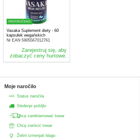
PRIPOROČENO
Vasaka Suplement diety - 60
kapsułek wegańskich
Nr EAN
5905567012761
Zarejestruj się, aby
zobaczyć ceny hurtowe.
Moje naročilo
Status naročila
Sledenje pošiljki
Chcę zareklamować towar
Chcę zwrócić towar
Želim izmenjati blago