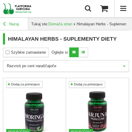
Nazaj
Tukaj ste:
Domača stran
Himalayan Herbs - Suplementy d
HIMALAYAN HERBS - SUPLEMENTY DIETY
Szybkie zamawianie
Oglejte si
Razvrsti po ceni naraščajoče
Dodaj za primerjavo
Dodaj za primerjavo
PRIPOROČENO
PRIPOROČENO