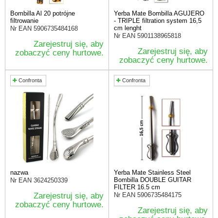
Bombilla Al 20 potrójne
Yerba Mate Bombilla AGUJERO
filtrowanie
- TRIPLE filtration system 16,5
cm lenght
Nr EAN
5906735484168
Nr EAN
5901138965818
Zarejestruj się, aby
Zarejestruj się, aby
zobaczyć ceny hurtowe.
zobaczyć ceny hurtowe.
Confronta
Confronta
nazwa
Yerba Mate Stainless Steel
Bombilla DOUBLE GUITAR
Nr EAN
3624250339
FILTER 16.5 cm
Zarejestruj się, aby
Nr EAN
5906735484175
zobaczyć ceny hurtowe.
Zarejestruj się, aby