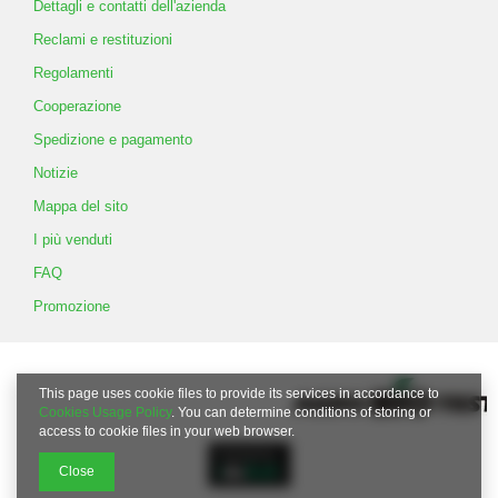
Dettagli e contatti dell'azienda
Reclami e restituzioni
Regolamenti
Cooperazione
Spedizione e pagamento
Notizie
Mappa del sito
I più venduti
FAQ
Promozione
This page uses cookie files to provide its services in accordance to
Cookies Usage Policy
. You can determine conditions of storing or
access to cookie files in your web browser.
Close