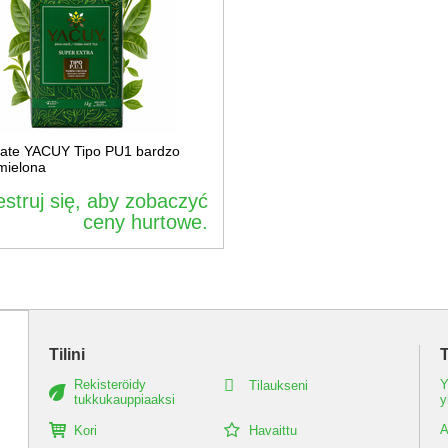
ate YACUY Tipo PU1 bardzo
mielona
estruj się, aby zobaczyć
ceny hurtowe.
Tilini
T
Rekisteröidy
Y
Tilaukseni
tukkukauppiaaksi
y
A
Kori
Havaittu