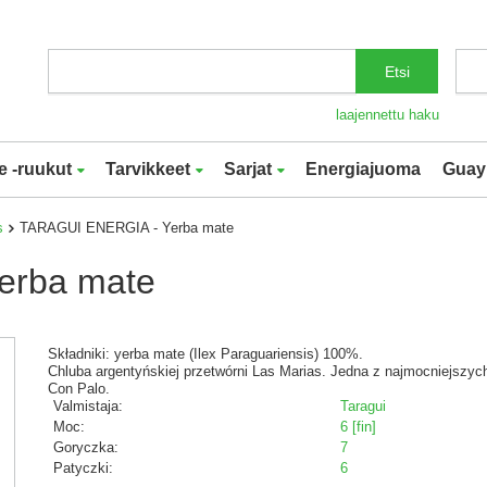
Etsi
laajennettu haku
e -ruukut
Tarvikkeet
Sarjat
Energiajuoma
Guay
s
TARAGUI ENERGIA - Yerba mate
erba mate
Składniki: yerba mate (Ilex Paraguariensis) 100%.
Chluba argentyńskiej przetwórni Las Marias. Jedna z najmocniejszyc
Con Palo.
Valmistaja:
Taragui
Moc:
6 [fin]
Goryczka:
7
Patyczki:
6