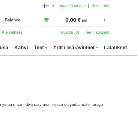
Kirjaudu sisään
|
Rekisteröi
0,00 €
Balance
net
Alennuksesi
Havaittu (0)
|
Tee tilauksesi
usa
Kahvi
Teet
Yrtit / lisäravinteet
Lataukset
h yerba mate - dwa razy mocniejsza od yerba mate Taragui