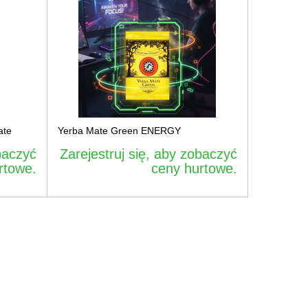
ate
Yerba Mate Green ENERGY
baczyć
Zarejestruj się, aby zobaczyć
rtowe.
ceny hurtowe.