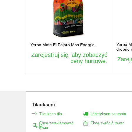
Yerba M
Yerba Mate El Pajaro Mas Energia
drobno 
Zarejestruj się, aby zobaczyć
Zarej
ceny hurtowe.
Tilaukseni
Tilauksen tila
Lähetyksen seuranta
Chcę zareklamować
Chcę zwrócić towar
towar