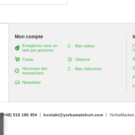
Mon compte
I
Enregistrez-vous en
C
Mes ordres
tant que grossiste
l
R
Panier
Observé
E
Historique des
Mes réductions
transactions
P
Newsletter
(+48) 516 186 454
kontakt@yerbamatehurt.com
YerbaMarket