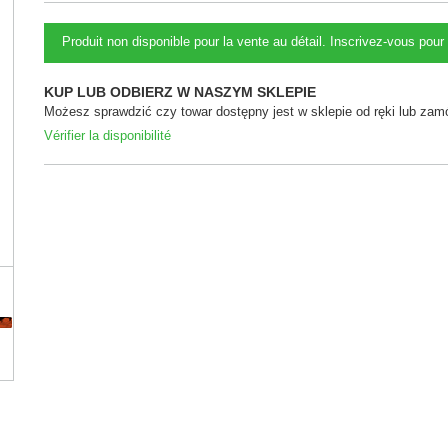
Produit non disponible pour la vente au détail. Inscrivez-vous pour 
KUP LUB ODBIERZ W NASZYM SKLEPIE
Możesz sprawdzić czy towar dostępny jest w sklepie od ręki lub zamó
Vérifier la disponibilité