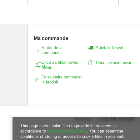
Ma commande
Statut de la
Suivi de l'envoi
commande
Chcę zareklamować
Chcę zwrócić towar
towar
Je souhaite remplacer
le produit
Contact
(+48) 506 049 865
This page uses cookie files to provide its services in
accordance to
Cookies Usage Policy
. You can determine
conditions of storing or access to cookie files in your web