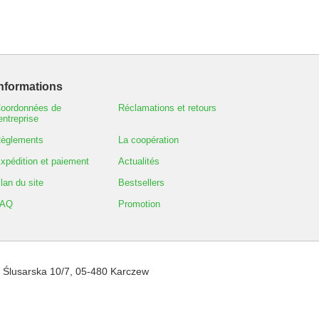
nformations
oordonnées de
Réclamations et retours
'entreprise
èglements
La coopération
xpédition et paiement
Actualités
lan du site
Bestsellers
FAQ
Promotion
,
Ślusarska 10/7
,
05-480
Karczew