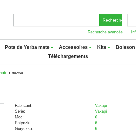
Recherchez
Recherche avancée
In
Pots de Yerba mate
Accessoires
Kits
Boisson 
Téléchargements
mate
nazwa
Fabricant:
Vakapi
Série:
Vakapi
Moc:
6
Patyczki:
6
Goryczka:
6