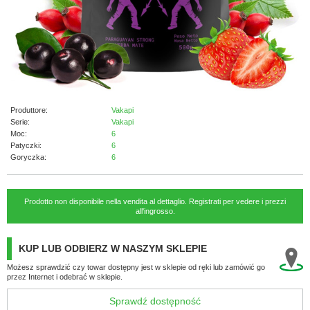
Produttore:
Vakapi
Serie:
Vakapi
Moc:
6
Patyczki:
6
Goryczka:
6
Prodotto non disponibile nella vendita al dettaglio. Registrati per vedere i prezzi
all'ingrosso.
KUP LUB ODBIERZ W NASZYM SKLEPIE
Możesz sprawdzić czy towar dostępny jest w sklepie od ręki lub zamówić go
przez Internet i odebrać w sklepie.
Sprawdź dostępność