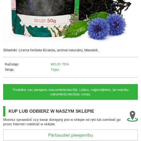
Składniki: czarna herbata liściasta, aromat naturalny, bławatek.
Ražotājs:
MOJO TEA
Sērija:
Tējas
Produkts nav pieejams mazumtirdzniecībā. Lūdzu, reģistrējieties, lai redzētu
vairumtirdzniecības cenas.
KUP LUB ODBIERZ W NASZYM SKLEPIE
Możesz sprawdzić czy towar dostępny jest w sklepie od ręki lub zamówić go
przez Internet i odebrać w sklepie.
Pārbaudiet pieejamību