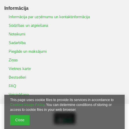
Informācija
Informācija par uzņēmumu un kontaktinformācija
Sūdzības un atgriešana
Noteikumi
Sadarbība
Piegāde un maksājumi
Ziņas
Vietnes karte
Bestselleri
FAQ
Veicināšana
This page uses cookie files to provide its services in accordance to
Cookies Usage Policy
. You can determine conditions of storing or
access to cookie files in your web browser.
Close