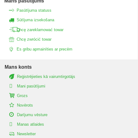
Mans pasūtījums
Pasūtījuma statuss
Sūtījuma izsekošana
Chcę zareklamować towar
Chcę zwrócić towar
Es gribu apmainīties ar precēm
Mans konts
Reģistrējieties kā vairumtirgotājs
Mani pasūtījumi
Grozs
Novērots
Darījumu vēsture
Manas atlaides
Newsletter