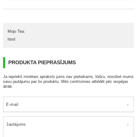
Mojo Tea
:
html
PRODUKTA PIEPRASĪJUMS
Ja iepriekš minētais apraksts jums nav pietiekams, lūdzu, nosūtiet mums
savu jautājumu par šo produktu. Mēs centīsimies atbildēt pēc iespējas
ātrāk.
E-mail
Jautājums