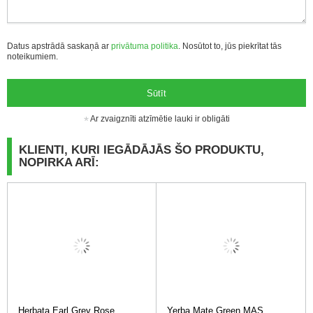
Datus apstrādā saskaņā ar
privātuma politika
. Nosūtot to, jūs piekrītat tās
noteikumiem.
Sūtīt
Ar zvaigznīti atzīmētie lauki ir obligāti
KLIENTI, KURI IEGĀDĀJĀS ŠO PRODUKTU,
NOPIRKA ARĪ:
Herbata Earl Grey Rose
Yerba Mate Green MAS