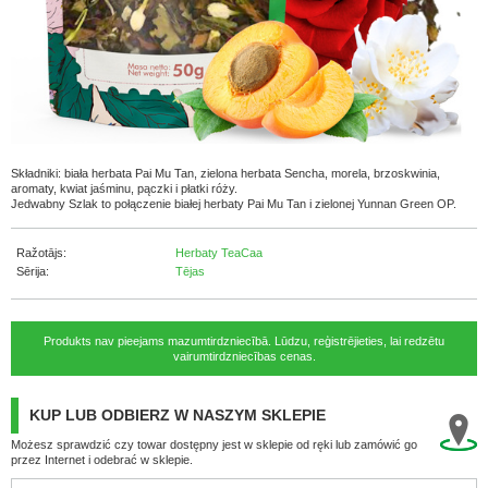
Składniki: biała herbata Pai Mu Tan, zielona herbata Sencha, morela, brzoskwinia,
aromaty, kwiat jaśminu, pączki i płatki róży.
Jedwabny Szlak to połączenie białej herbaty Pai Mu Tan i zielonej Yunnan Green OP.
Ražotājs:
Herbaty TeaCaa
Sērija:
Tējas
Produkts nav pieejams mazumtirdzniecībā. Lūdzu, reģistrējieties, lai redzētu
vairumtirdzniecības cenas.
KUP LUB ODBIERZ W NASZYM SKLEPIE
Możesz sprawdzić czy towar dostępny jest w sklepie od ręki lub zamówić go
przez Internet i odebrać w sklepie.