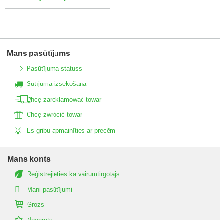
Mans pasūtījums
Pasūtījuma statuss
Sūtījuma izsekošana
Chcę zareklamować towar
Chcę zwrócić towar
Es gribu apmainīties ar precēm
Mans konts
Reģistrējieties kā vairumtirgotājs
Mani pasūtījumi
Grozs
Novērots