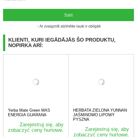
Sūtīt
Ar zvaigznīti atzīmētie lauki ir obligāti
KLIENTI, KURI IEGĀDĀJĀS ŠO PRODUKTU,
NOPIRKA ARĪ:
Yerba Mate Green MAS
HERBATA ZIELONA YUNNAN
ENERGIA GUARANA
JAŚMINOWO LIPOWY
PYSZNA
Zarejestruj się, aby
Zarejestruj się, aby
zobaczyć ceny hurtowe.
zobaczyć ceny hurtowe.