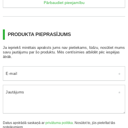
Pārbaudiet pieejamību
PRODUKTA PIEPRASĪJUMS
Ja iepriekš minētais apraksts jums nav pietiekams, lūdzu, nosūtiet mums
savu jautājumu par šo produktu. Mēs centīsimies atbildēt pēc iespējas
ātrāk.
E-mail
Jautājums
Datus apstrādā saskaņā ar
privātuma politika
. Nosūtot to, jūs piekrītat tās
noteikumiem.