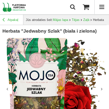
Atpakaļ
Jūs atrodaties šeit:
Mājas lapa
Tējas
Zaļā
Herbata "Je
Herbata "Jedwabny Szlak" (biała i zielona)