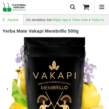
Atpakaļ
Jūs atrodaties šeit:
Mājas lapa
Yerba mate
Yerba mate 
Yerba Mate Vakapi Membrillo 500g