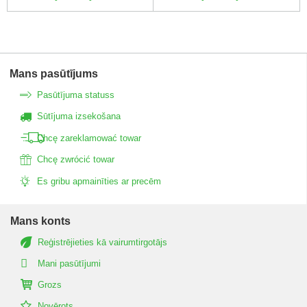
Mans pasūtījums
Pasūtījuma statuss
Sūtījuma izsekošana
Chcę zareklamować towar
Chcę zwrócić towar
Es gribu apmainīties ar precēm
Mans konts
Reģistrējieties kā vairumtirgotājs
Mani pasūtījumi
Grozs
Novērots