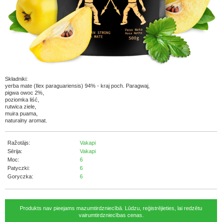
Składniki:
yerba mate (Ilex paraguariensis) 94% - kraj poch. Paragwaj,
pigwa owoc 2%,
poziomka liść,
rutwica ziele,
muira puama,
naturalny aromat.
Ražotājs:
Vakapi
Sērija:
Vakapi
Moc:
6
Patyczki:
6
Goryczka:
6
Produkts nav pieejams mazumtirdzniecībā. Lūdzu, reģistrējieties, lai redzētu
vairumtirdzniecības cenas.