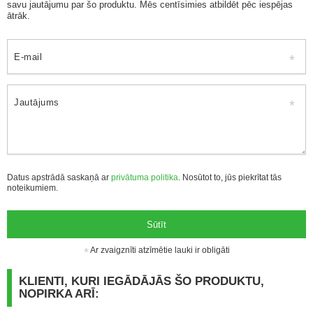
savu jautājumu par šo produktu. Mēs centīsimies atbildēt pēc iespējas
ātrāk.
E-mail
Jautājums
Datus apstrādā saskaņā ar
privātuma politika
. Nosūtot to, jūs piekrītat tās
noteikumiem.
Sūtīt
Ar zvaigznīti atzīmētie lauki ir obligāti
KLIENTI, KURI IEGĀDĀJĀS ŠO PRODUKTU,
NOPIRKA ARĪ: