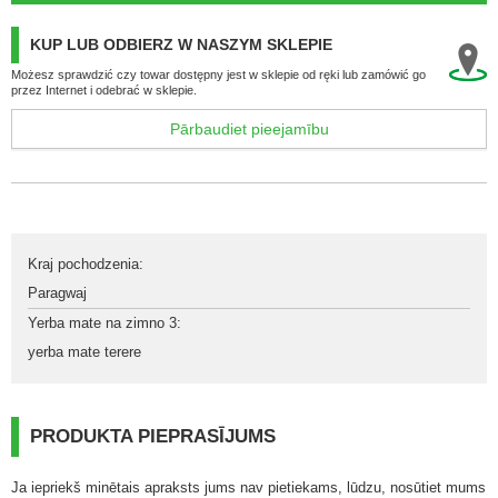
KUP LUB ODBIERZ W NASZYM SKLEPIE
Możesz sprawdzić czy towar dostępny jest w sklepie od ręki lub zamówić go
przez Internet i odebrać w sklepie.
Pārbaudiet pieejamību
Kraj pochodzenia
:
Paragwaj
Yerba mate na zimno 3
:
yerba mate terere
PRODUKTA PIEPRASĪJUMS
Ja iepriekš minētais apraksts jums nav pietiekams, lūdzu, nosūtiet mums