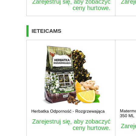
Zarejestruj się, aby zobaczyć
Zarej
ceny hurtowe.
IETEICAMS
Materm
Herbatka Odporność - Rozgrzewająca
350 ML
Zarejestruj się, aby zobaczyć
Zarej
ceny hurtowe.