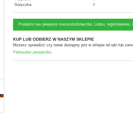
Goryczka:
6
Produkts nav pieejams mazumtirdzniecībā. Lūdzu, reģistrējieties, 
KUP LUB ODBIERZ W NASZYM SKLEPIE
Możesz sprawdzić czy towar dostępny jest w sklepie od ręki lub zamó
Pārbaudiet pieejamību