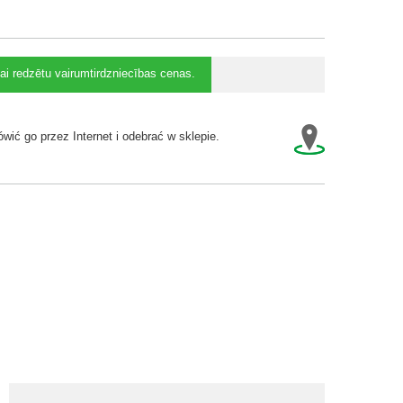
lai redzētu vairumtirdzniecības cenas.
wić go przez Internet i odebrać w sklepie.