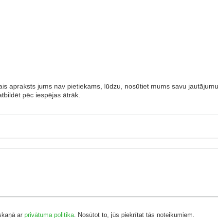
tais apraksts jums nav pietiekams, lūdzu, nosūtiet mums savu jautājumu
tbildēt pēc iespējas ātrāk.
skaņā ar
privātuma politika
. Nosūtot to, jūs piekrītat tās noteikumiem.