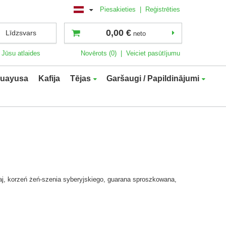
Piesakieties
|
Reģistrēties
0,00 €
Līdzsvars
neto
Jūsu atlaides
Novērots (0)
|
Veiciet pasūtījumu
uayusa
Kafija
Tējas
Garšaugi / Papildinājumi
waj, korzeń żeń-szenia syberyjskiego, guarana sproszkowana,