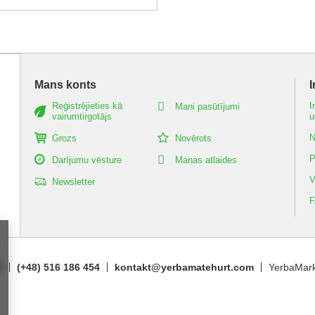
Mans konts
I
Reģistrējieties kā
I
Mani pasūtījumi
vairumtirgotājs
u
N
Grozs
Novērots
P
Darījumu vēsture
Manas atlaides
V
Newsletter
5
(+48) 516 186 454
kontakt@yerbamatehurt.com
YerbaMark