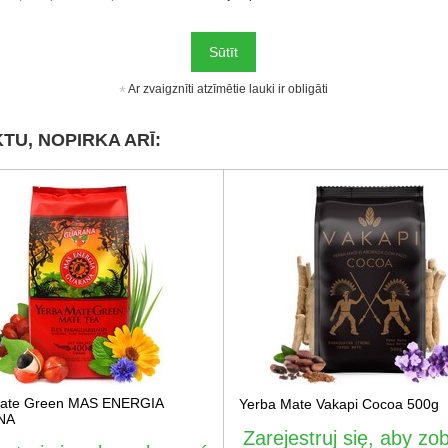
Sūtīt
Ar zvaigznīti atzīmētie lauki ir obligāti
TU, NOPIRKA ARĪ:
Mate Green MAS ENERGIA
Yerba Mate Vakapi Cocoa 500g
NA
Zarejestruj się, aby zo