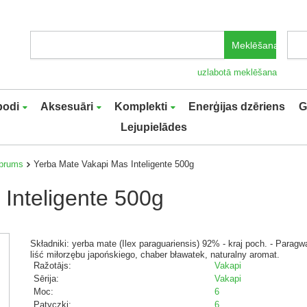
Meklēšana
uzlabotā meklēšana
podi
Aksesuāri
Komplekti
Enerģijas dzēriens
G
Lejupielādes
iprums
Yerba Mate Vakapi Mas Inteligente 500g
Inteligente 500g
Składniki: yerba mate (Ilex paraguariensis) 92% - kraj poch. - Parag
liść miłorzębu japońskiego, chaber bławatek, naturalny aromat.
Ražotājs:
Vakapi
Sērija:
Vakapi
Moc:
6
Patyczki:
6