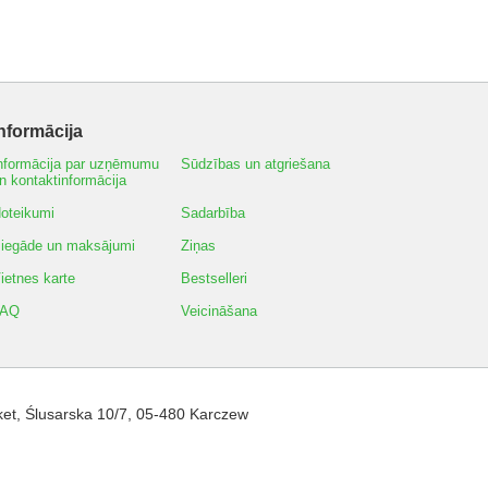
nformācija
nformācija par uzņēmumu
Sūdzības un atgriešana
n kontaktinformācija
oteikumi
Sadarbība
iegāde un maksājumi
Ziņas
ietnes karte
Bestselleri
FAQ
Veicināšana
et
,
Ślusarska 10/7
,
05-480
Karczew