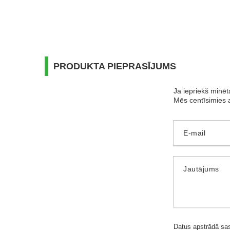
PRODUKTA PIEPRASĪJUMS
Ja iepriekš minē
Mēs centīsimies a
E-mail
Jautājums
Datus apstrādā sa