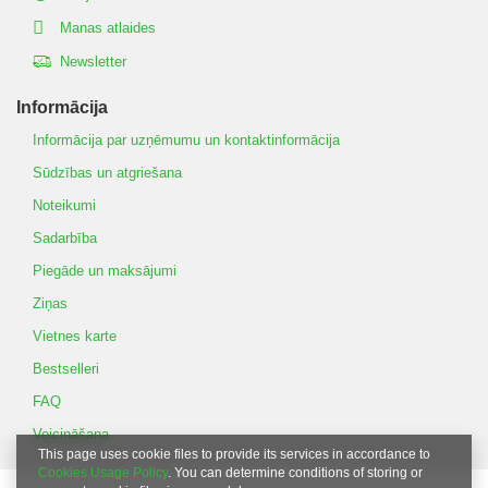
Manas atlaides
Newsletter
Informācija
Informācija par uzņēmumu un kontaktinformācija
Sūdzības un atgriešana
Noteikumi
Sadarbība
Piegāde un maksājumi
Ziņas
Vietnes karte
Bestselleri
FAQ
Veicināšana
This page uses cookie files to provide its services in accordance to
Cookies Usage Policy
. You can determine conditions of storing or