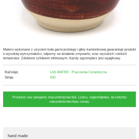
Matero wykonane z użyciem koła garncarskiego i gliny kamionkowej gwarantuje produkt
o wysokiej wytrzymałości, odporny na działanie zmywarki, oraz wysokich i niskich
temperatur. Zdobione szkliwem efektowym. Każdy egzemplarz jest wyjątkowy.
Ražotājs:
LAS MATER - Pracownia Ceramiczna
Sērija:
930
Produkts nav pieejams mazumtirdzniecībā. Lūdzu, reģistrējieties, lai redzētu
vairumtirdzniecības cenas.
hand made
: