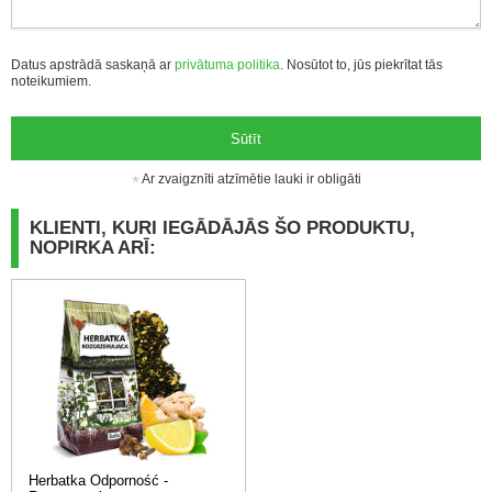
Datus apstrādā saskaņā ar
privātuma politika
. Nosūtot to, jūs piekrītat tās
noteikumiem.
Sūtīt
Ar zvaigznīti atzīmētie lauki ir obligāti
KLIENTI, KURI IEGĀDĀJĀS ŠO PRODUKTU,
NOPIRKA ARĪ:
Herbatka Odporność -