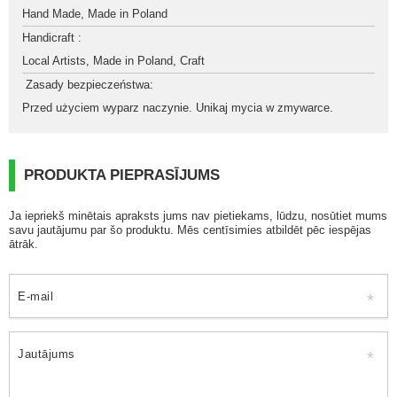
Hand Made
,
Made in Poland
Handicraft 
:
Local Artists
,
Made in Poland
,
Craft
 Zasady bezpieczeństwa
:
Przed użyciem wyparz naczynie. Unikaj mycia w zmywarce.
PRODUKTA PIEPRASĪJUMS
Ja iepriekš minētais apraksts jums nav pietiekams, lūdzu, nosūtiet mums
savu jautājumu par šo produktu. Mēs centīsimies atbildēt pēc iespējas
ātrāk.
E-mail
Jautājums