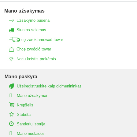
Mano užsakymas
Užsakymo būsena
Siuntos sekimas
Chcę zareklamować towar
Chcę zwrócić towar
Noriu keistis prekėmis
Mano paskyra
Užsiregistruokite kaip didmenininkas
Mano užsakymai
Krepšelis
Stebėta
Sandorių istorija
Mano nuolaidos