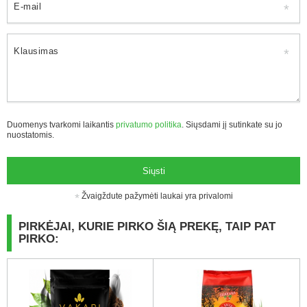
E-mail
Klausimas
Duomenys tvarkomi laikantis
privatumo politika
. Siųsdami jį sutinkate su jo
nuostatomis.
Siųsti
Žvaigždute pažymėti laukai yra privalomi
PIRKĖJAI, KURIE PIRKO ŠIĄ PREKĘ, TAIP PAT
PIRKO: