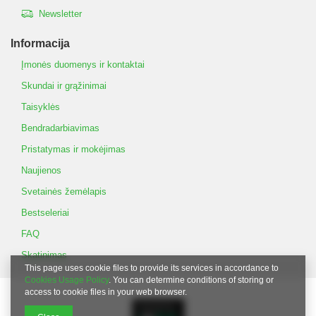
Newsletter
Informacija
Įmonės duomenys ir kontaktai
Skundai ir grąžinimai
Taisyklės
Bendradarbiavimas
Pristatymas ir mokėjimas
Naujienos
Svetainės žemėlapis
Bestseleriai
FAQ
Skatinimas
This page uses cookie files to provide its services in accordance to
Cookies Usage Policy
. You can determine conditions of storing or
access to cookie files in your web browser.