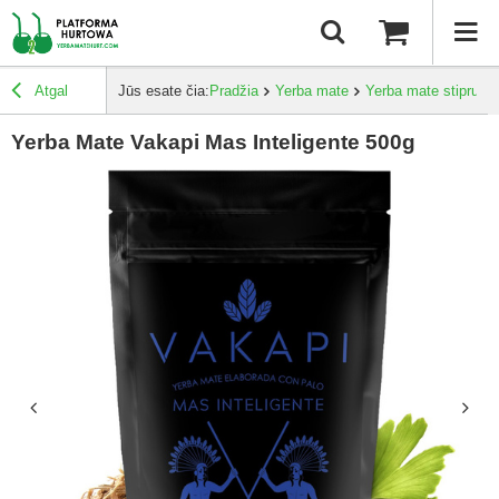
Atgal
Jūs esate čia:
Pradžia
Yerba mate
Yerba mate stiprum
Yerba Mate Vakapi Mas Inteligente 500g