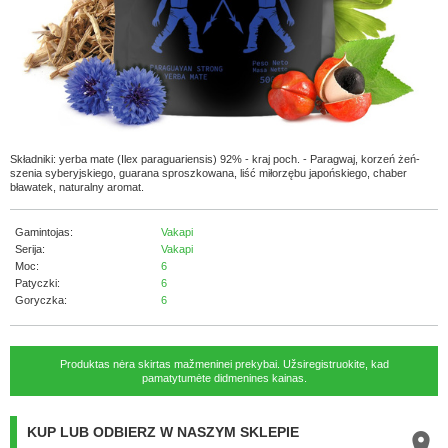
Składniki: yerba mate (Ilex paraguariensis) 92% - kraj poch. - Paragwaj, korzeń żeń-
szenia syberyjskiego, guarana sproszkowana, liść miłorzębu japońskiego, chaber
bławatek, naturalny aromat.
Gamintojas:
Vakapi
Serija:
Vakapi
Moc:
6
Patyczki:
6
Goryczka:
6
Produktas nėra skirtas mažmeninei prekybai. Užsiregistruokite, kad
pamatytumėte didmenines kainas.
KUP LUB ODBIERZ W NASZYM SKLEPIE