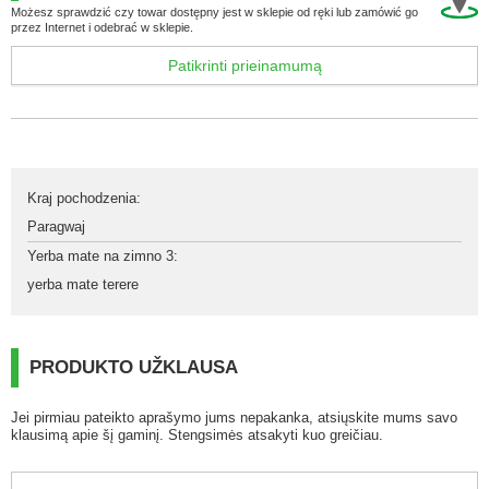
Możesz sprawdzić czy towar dostępny jest w sklepie od ręki lub zamówić go
przez Internet i odebrać w sklepie.
Patikrinti prieinamumą
Kraj pochodzenia
:
Paragwaj
Yerba mate na zimno 3
:
yerba mate terere
PRODUKTO UŽKLAUSA
Jei pirmiau pateikto aprašymo jums nepakanka, atsiųskite mums savo
klausimą apie šį gaminį. Stengsimės atsakyti kuo greičiau.