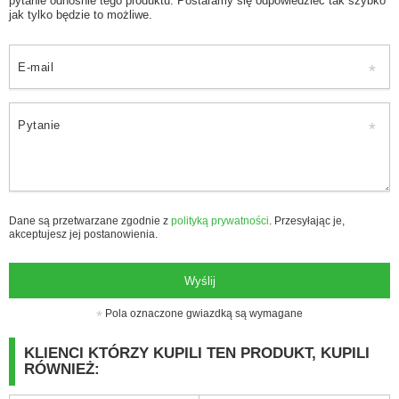
pytanie odnośnie tego produktu. Postaramy się odpowiedzieć tak szybko
jak tylko będzie to możliwe.
E-mail
Pytanie
Dane są przetwarzane zgodnie z
polityką prywatności
. Przesyłając je,
akceptujesz jej postanowienia.
Wyślij
Pola oznaczone gwiazdką są wymagane
KLIENCI KTÓRZY KUPILI TEN PRODUKT, KUPILI
RÓWNIEŻ: