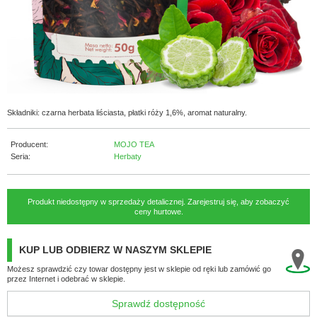
Składniki: czarna herbata liściasta, płatki róży 1,6%, aromat naturalny.
Producent:
MOJO TEA
Seria:
Herbaty
Produkt niedostępny w sprzedaży detalicznej. Zarejestruj się, aby zobaczyć
ceny hurtowe.
KUP LUB ODBIERZ W NASZYM SKLEPIE
Możesz sprawdzić czy towar dostępny jest w sklepie od ręki lub zamówić go
przez Internet i odebrać w sklepie.
Sprawdź dostępność