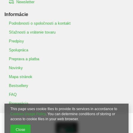
Newsletter
Informácie
Podrobnosti o spoločnosti a kontakt
Sťažnosti a vrátenie tovaru
Predpisy
Spolupráca
Preprava a platba
Novinky
Mapa stránok
Bestsellery
FAQ
Propagácia
This page uses cookie files to provide its services in accordance to
Cookies Usage Policy
. You can determine conditions of storing or
access to cookie files in your web browser.
Close