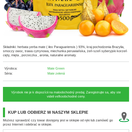
Składniki: herbata yerba mate ( ilex Paraguariensis ) 93%, kraj pochodzenia Brazylia,
smoczy owoc, trawa cytrynowa, miechunka peruwiańska, żeń-szeń syberyjski korzeń
cięty, mięta , porzeczka , aronia, naturalne aromaty.
Výrobca:
Mate Green
Séria:
Mate zelená
Výrobok nie je k dispozícii na maloobchodný predaj. Zaregistrujte sa, aby ste
videli veľkoobchodné ceny.
KUP LUB ODBIERZ W NASZYM SKLEPIE
Możesz sprawdzić czy towar dostępny jest w sklepie od ręki lub zamówić go
przez Internet i odebrać w sklepie.