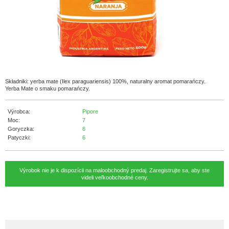
Składniki: yerba mate (Ilex paraguariensis) 100%, naturalny aromat pomarańczy.
Yerba Mate o smaku pomarańczy.
Výrobca:
Pipore
Moc:
7
Goryczka:
6
Patyczki:
6
Výrobok nie je k dispozícii na maloobchodný predaj. Zaregistrujte sa, aby ste
videli veľkoobchodné ceny.