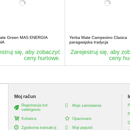
Mate Green MAS ENERGIA
Yerba Mate Campesino Clasica
NA
paragwajska tradycja
estruj się, aby zobaczyć
Zarejestruj się, aby zo
ceny hurtowe.
ceny hu
Moj račun
I
Registracija kot
P
Moje zamówienia
veletrgovec
P
Košarica
Opazovano
D
Zgodovina transakcij
Moji popusti