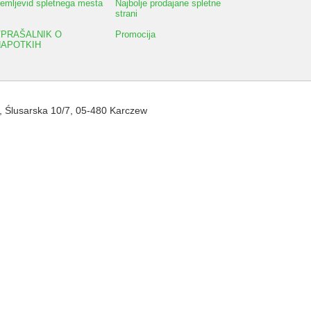
emljevid spletnega mesta
Najbolje prodajane spletne
strani
VPRAŠALNIK O
Promocija
NAPOTKIH
,
Ślusarska 10/7
,
05-480
Karczew