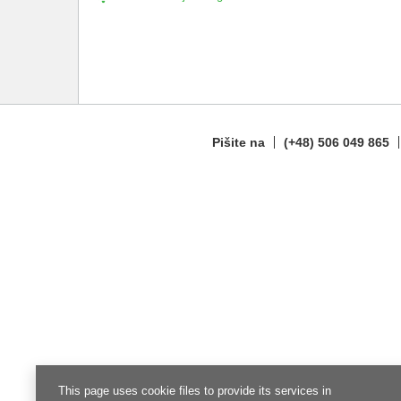
Pišite na
(+48) 506 049 865
This page uses cookie files to provide its services in