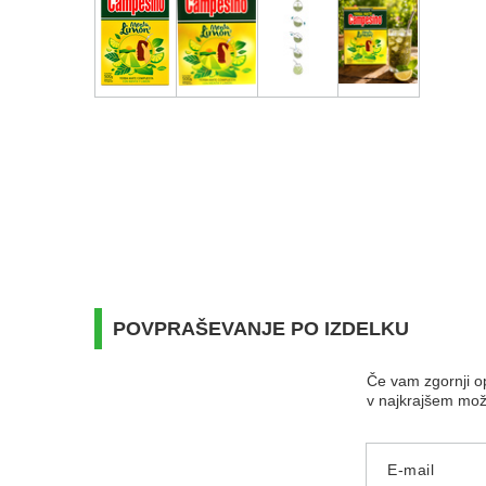
POVPRAŠEVANJE PO IZDELKU
Če vam zgornji op
v najkrajšem mo
E-mail