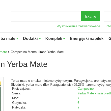
Iskanje
Wyszukiwanie zaawansowane
Inf
rba mate
Dodatki
Kompleti
Energijski napitek
G
 mate
Campesino Menta Limon Yerba Mate
n Yerba Mate
Yerba mate o smaku miętowo-cytrynowym. Paragwajska, aromatyczn
Składniki: yerba mate (Ilex Paraguariensis) 99,25%, aromat cytryno
Proizvajalec:
Campesino
Serija:
Yerba Mate - naši predl
Moc:
7
Goryczka:
6
Patyczki:
7