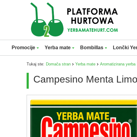
Promocije
Yerba mate
Bombillas
Lončki Ye
Tukaj ste:
Domača stran
Yerba mate
Aromatizirana yerba
Campesino Menta Limo