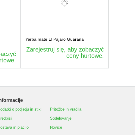
Yerba mate El Pajaro Guarana
Zarejestruj się, aby zobaczyć
baczyć
ceny hurtowe.
rtowe.
nformacije
odatki o podjetju in stiki
Pritožbe in vračila
redpisi
Sodelovanje
ostava in plačilo
Novice