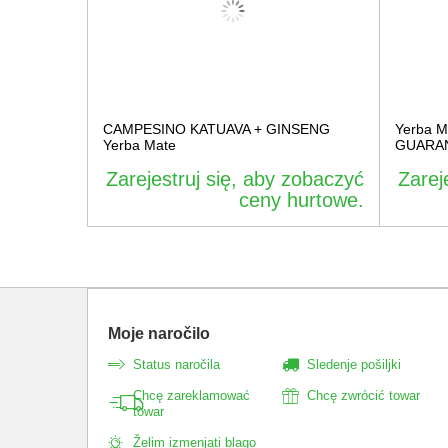
CAMPESINO KATUAVA + GINSENG
Yerba 
Yerba Mate
GUARA
Zarejestruj się, aby zobaczyć
Zarej
ceny hurtowe.
Moje naročilo
Status naročila
Sledenje pošiljki
Chcę zareklamować
Chcę zwrócić towar
towar
Želim izmenjati blago