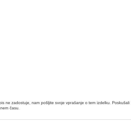
is ne zadostuje, nam pošljite svoje vprašanje o tem izdelku. Poskušali
žnem času.