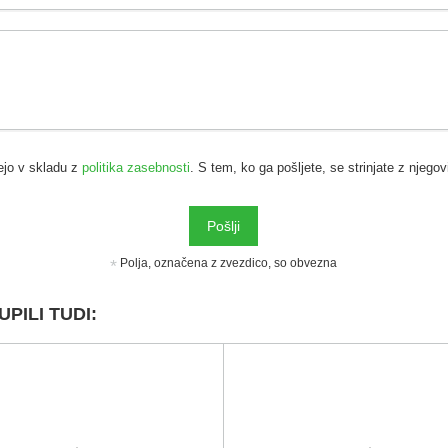
ejo v skladu z
politika zasebnosti
. S tem, ko ga pošljete, se strinjate z njego
Pošlji
Polja, označena z zvezdico, so obvezna
UPILI TUDI: