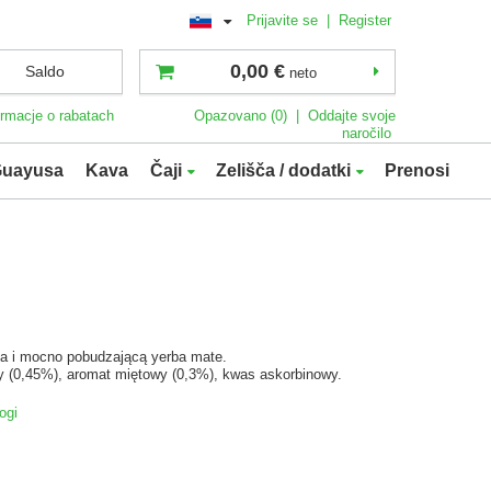
Prijavite se
|
Register
0,00 €
Saldo
neto
ormacje o rabatach
Opazovano (0)
|
Oddajte svoje
naročilo
uayusa
Kava
Čaji
Zelišča / dodatki
Prenosi
a i mocno pobudzającą yerba mate.
wy (0,45%), aromat miętowy (0,3%), kwas askorbinowy.
ogi