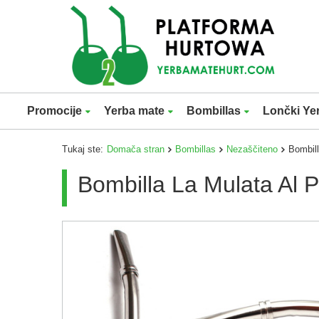
Promocije
Yerba mate
Bombillas
Lončki Ye
Tukaj ste:
Domača stran
Bombillas
Nezaščiteno
Bombill
Bombilla La Mulata Al 