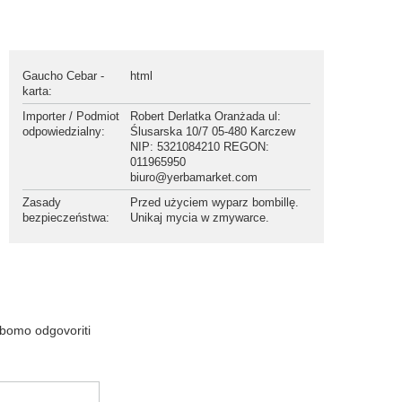
Gaucho Cebar -
html
karta
:
Importer / Podmiot
Robert Derlatka Oranżada ul:
odpowiedzialny
:
Ślusarska 10/7 05-480 Karczew
NIP: 5321084210 REGON:
011965950
biuro@yerbamarket.com
Zasady
Przed użyciem wyparz bombillę.
bezpieczeństwa
:
Unikaj mycia w zmywarce.
 bomo odgovoriti