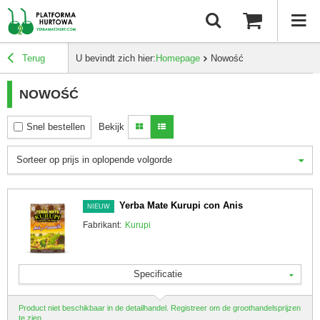
Terug
U bevindt zich hier:
Homepage
Nowość
NOWOŚĆ
Snel bestellen
Bekijk
Sorteer op prijs in oplopende volgorde
Yerba Mate Kurupi con Anis
NIEUW
Fabrikant:
Kurupi
Specificatie
Product niet beschikbaar in de detailhandel. Registreer om de groothandelsprijzen
te zien.