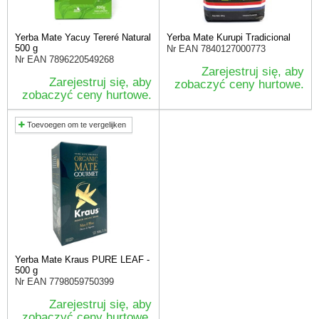
Yerba Mate Yacuy Tereré Natural
Yerba Mate Kurupi Tradicional
500 g
Nr EAN
7840127000773
Nr EAN
7896220549268
Zarejestruj się, aby
Zarejestruj się, aby
zobaczyć ceny hurtowe.
zobaczyć ceny hurtowe.
Toevoegen om te vergelijken
Yerba Mate Kraus PURE LEAF -
500 g
Nr EAN
7798059750399
Zarejestruj się, aby
zobaczyć ceny hurtowe.