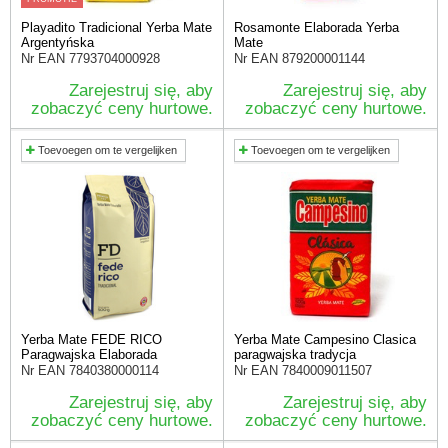
Playadito Tradicional Yerba Mate
Rosamonte Elaborada Yerba
Argentyńska
Mate
Nr EAN
7793704000928
Nr EAN
879200001144
Zarejestruj się, aby
Zarejestruj się, aby
zobaczyć ceny hurtowe.
zobaczyć ceny hurtowe.
Toevoegen om te vergelijken
Toevoegen om te vergelijken
Yerba Mate FEDE RICO
Yerba Mate Campesino Clasica
Paragwajska Elaborada
paragwajska tradycja
Nr EAN
7840380000114
Nr EAN
7840009011507
Zarejestruj się, aby
Zarejestruj się, aby
zobaczyć ceny hurtowe.
zobaczyć ceny hurtowe.