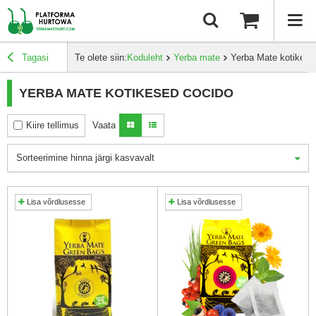
Tagasi
Te olete siin:
Koduleht
Yerba mate
Yerba Mate kotikese
YERBA MATE KOTIKESED COCIDO
Kiire tellimus
Vaata
Sorteerimine hinna järgi kasvavalt
Lisa võrdlusesse
Lisa võrdlusesse