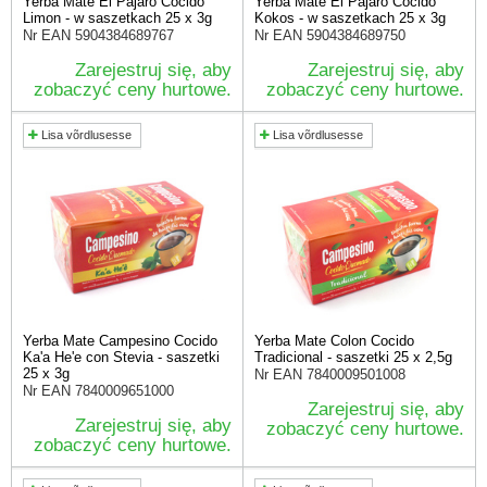
Yerba Mate El Pajaro Cocido
Yerba Mate El Pajaro Cocido
Limon - w saszetkach 25 x 3g
Kokos - w saszetkach 25 x 3g
Nr EAN
5904384689767
Nr EAN
5904384689750
Zarejestruj się, aby
Zarejestruj się, aby
zobaczyć ceny hurtowe.
zobaczyć ceny hurtowe.
Lisa võrdlusesse
Lisa võrdlusesse
Yerba Mate Campesino Cocido
Yerba Mate Colon Cocido
Ka'a He'e con Stevia - saszetki
Tradicional - saszetki 25 x 2,5g
25 x 3g
Nr EAN
7840009501008
Nr EAN
7840009651000
Zarejestruj się, aby
Zarejestruj się, aby
zobaczyć ceny hurtowe.
zobaczyć ceny hurtowe.