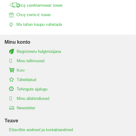
Chcę zareklamować towar
Chcę zwrócić towar
Ma tahan kaupu vahetada
Minu konto
Registreeru hulgimüüjana
Minu tellimused
Korv
Täheldatud
Tehingute ajalugu
Minu allahindlused
Newsletter
Teave
Ettevõtte andmed ja kontaktandmed