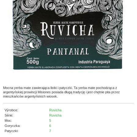
Mocna yerba mate zawierająca listki i patyczki. Ta yerba mate pochodząca z
argentyńskiej prowincji Misiones posiada długą tradycję i jest chętnie pita przez
mieszkańców argentyńskich wiosek.
Výrobce:
Ruvicha
Série:
Ruvicha
Moc:
5
Goryczka:
6
Patyczki:
7