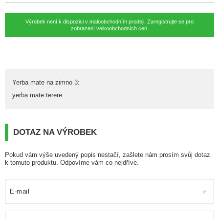
Výrobek není k dispozici v maloobchodním prodeji. Zaregistrujte se pro
zobrazení velkoobchodních cen.
Yerba mate na zimno 3
:
yerba mate terere
DOTAZ NA VÝROBEK
Pokud vám výše uvedený popis nestačí, zašlete nám prosím svůj dotaz
k tomuto produktu. Odpovíme vám co nejdříve.
E-mail