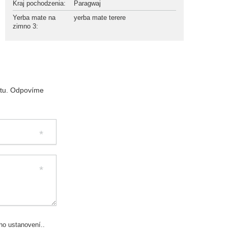
Kraj pochodzenia
:
Paragwaj
Yerba mate na
yerba mate terere
zimno 3
:
ktu. Odpovíme
eho ustanovení..