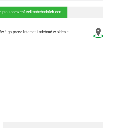
se pro zobrazení velkoobchodních cen.
wić go przez Internet i odebrać w sklepie.