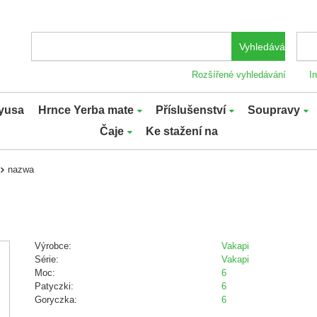
Vyhledávání
Rozšířené vyhledávání
I
yusa
Hrnce Yerba mate
Příslušenství
Soupravy
Čaje
Ke stažení na
nazwa
Výrobce:
Vakapi
Série:
Vakapi
Moc:
6
Patyczki:
6
Goryczka:
6