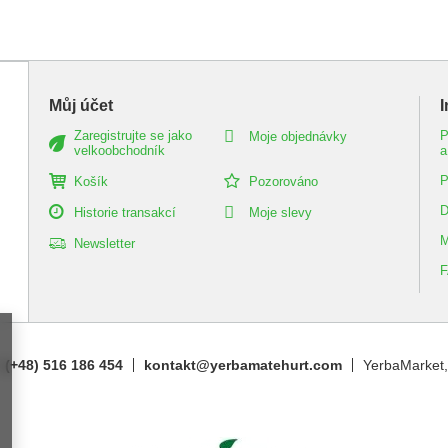
Můj účet
Zaregistrujte se jako
P
Moje objednávky
velkoobchodník
a
P
Košík
Pozorováno
D
Historie transakcí
Moje slevy
M
Newsletter
(+48) 516 186 454
kontakt@yerbamatehurt.com
YerbaMarket