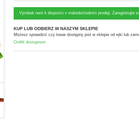
Výrobek není k dispozici v maloobchodním prodeji. Zaregistrujte 
KUP LUB ODBIERZ W NASZYM SKLEPIE
Możesz sprawdzić czy towar dostępny jest w sklepie od ręki lub zamó
Ověřit dostupnost