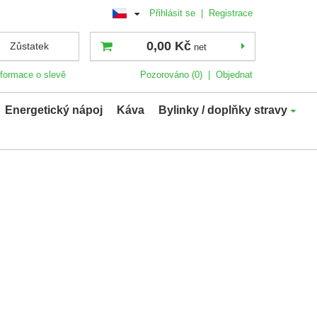
Přihlásit se
|
Registrace
0,00 Kč
Zůstatek
net
nformace o slevě
Pozorováno (0)
|
Objednat
Energetický nápoj
Káva
Bylinky / doplňky stravy