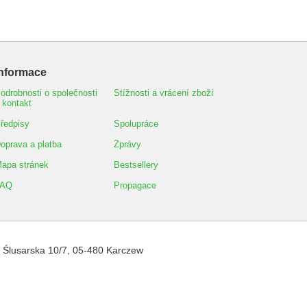
Informace
odrobnosti o společnosti
Stížnosti a vrácení zboží
 kontakt
ředpisy
Spolupráce
oprava a platba
Zprávy
apa stránek
Bestsellery
FAQ
Propagace
,
Ślusarska 10/7
,
05-480
Karczew