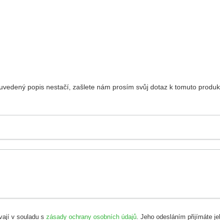
vedený popis nestačí, zašlete nám prosím svůj dotaz k tomuto produ
vají v souladu s
zásady ochrany osobních údajů
. Jeho odesláním přijímáte j