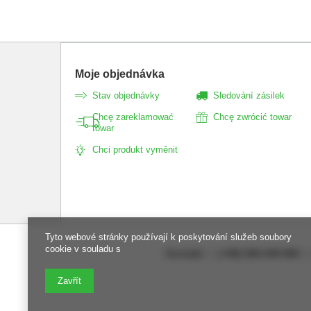
Moje objednávka
Stav objednávky
Sledování zásilek
Chcę zareklamować
Chcę zwrócić towar
towar
Chci produkt vyměnit
Tyto webové stránky používají k poskytování služeb soubory
cookie v souladu s
Kontakt
(+48) 506 049 865
Zavřít