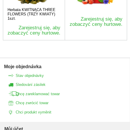
Herbata KWITNĄCA THREE
FLOWERS (TRZY KWIATY)
1szt.
Zarejestruj się, aby
zobaczyć ceny hurtowe.
Zarejestruj się, aby
zobaczyć ceny hurtowe.
Moje objednávka
Stav objednávky
Sledování zásilek
Chcę zareklamować towar
Chcę zwrócić towar
Chci produkt vyměnit
Můj účet