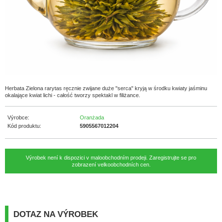
Herbata Zielona rarytas ręcznie zwijane duże "serca" kryją w środku kwiaty jaśminu
okalające kwiat lichi - całość tworzy spektakl w filiżance.
Výrobce:
Oranżada
Kód produktu:
5905567012204
Výrobek není k dispozici v maloobchodním prodeji. Zaregistrujte se pro
zobrazení velkoobchodních cen.
DOTAZ NA VÝROBEK