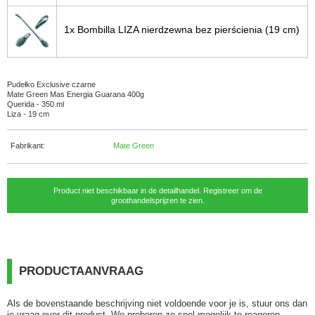
1x Bombilla LIZA nierdzewna bez pierścienia (19 cm)
Pudełko Exclusive czarne
Mate Green Mas Energia Guarana 400g
Querida - 350 ml
Liza - 19 cm
Fabrikant:
Mate Green
Product niet beschikbaar in de detailhandel. Registreer om de
groothandelsprijzen te zien.
PRODUCTAANVRAAG
Als de bovenstaande beschrijving niet voldoende voor je is, stuur ons dan
je vraag over dit product. We proberen zo snel mogelijk te reageren.