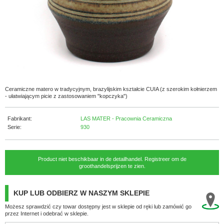
Ceramiczne matero w tradycyjnym, brazylijskim kształcie CUIA (z szerokim kołnierzem
- ułatwiającym picie z zastosowaniem "kopczyka")
Fabrikant:
LAS MATER - Pracownia Ceramiczna
Serie:
930
Product niet beschikbaar in de detailhandel. Registreer om de
groothandelsprijzen te zien.
KUP LUB ODBIERZ W NASZYM SKLEPIE
Możesz sprawdzić czy towar dostępny jest w sklepie od ręki lub zamówić go
przez Internet i odebrać w sklepie.