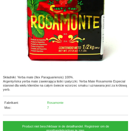
Składniki: Yerba mate (Ilex Paraguariensis) 100%.
Argentyńska yerba mate zawierająca listki i patyczki. Yerba Mate Rosamonte Especial
stanowi dla wielu klientów na całym świecie wzorzec smaku i uznawana jest za królową
yerb.
Fabrikant:
Rosamonte
Moc:
7
Product niet beschikbaar in de detailhandel. Registreer om de
groothandelsprijzen te zien.