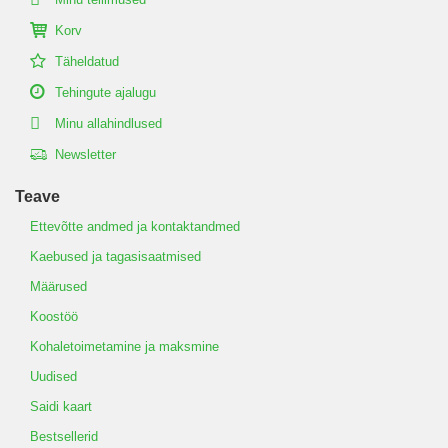
Korv
Täheldatud
Tehingute ajalugu
Minu allahindlused
Newsletter
Teave
Ettevõtte andmed ja kontaktandmed
Kaebused ja tagasisaatmised
Määrused
Koostöö
Kohaletoimetamine ja maksmine
Uudised
Saidi kaart
Bestsellerid