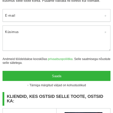
küsimus selle toote kohta. Püüame vastata nii kiiresti kui võimalik.
E-mail
Küsimus
Andmeid töödeldakse kooskõlas
privaatsuspoliitika
. Selle saatmisega nõustute
selle sätetega.
Saada
Tärniga märgitud väljad on kohustuslikud
KLIENDID, KES OSTSID SELLE TOOTE, OSTSID
KA: