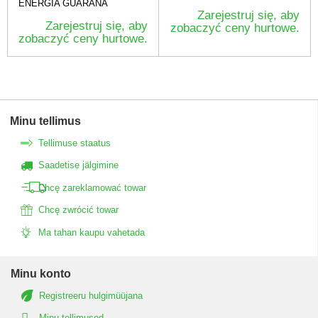
ENERGIA GUARANA
Zarejestruj się, aby
Zarejestruj się, aby
zobaczyć ceny hurtowe.
zobaczyć ceny hurtowe.
Minu tellimus
Tellimuse staatus
Saadetise jälgimine
Chcę zareklamować towar
Chcę zwrócić towar
Ma tahan kaupu vahetada
Minu konto
Registreeru hulgimüüjana
Minu tellimused