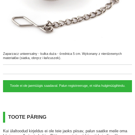
Zaparzacz uniwersalny - kulka duża - średnica 5 cm. Wykonany z nierdzewnych
materiałów (siatka, obręcz i łańcuszek).
Toode ei ole jaemüügis saadaval. Palun registreeruge, et näha hulgimüügihindu.
TOOTE PÄRING
Kui ülaltoodud kirjeldus ei ole teie jaoks piisav, palun saatke meile oma