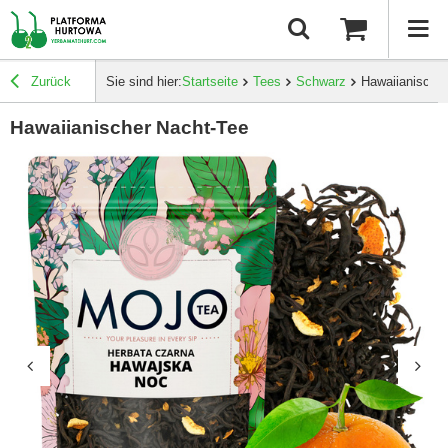
Zurück
Sie sind hier:
Startseite
Tees
Schwarz
Hawaiianische
Hawaiianischer Nacht-Tee