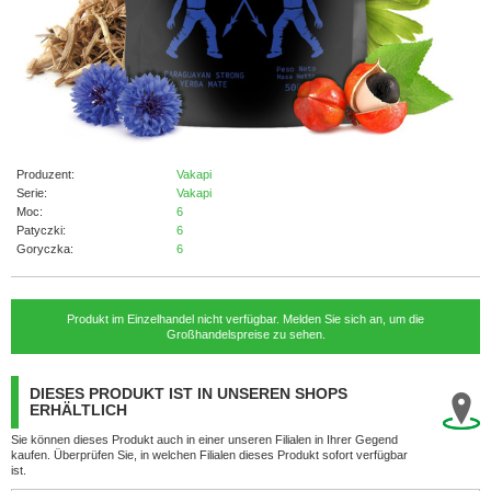
Produzent:
Vakapi
Serie:
Vakapi
Moc:
6
Patyczki:
6
Goryczka:
6
Produkt im Einzelhandel nicht verfügbar. Melden Sie sich an, um die
Großhandelspreise zu sehen.
DIESES PRODUKT IST IN UNSEREN SHOPS
ERHÄLTLICH
Sie können dieses Produkt auch in einer unseren Filialen in Ihrer Gegend
kaufen. Überprüfen Sie, in welchen Filialen dieses Produkt sofort verfügbar
ist.