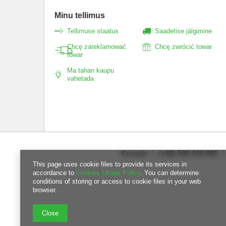
Minu tellimus
Tellimuse staatus
Saadetise jälgimine
Chcę zareklamować
Chcę zwrócić towar
towar
Ma tahan kaupu
vahetada
Kontakt
(+48) 506 049 865
This page uses cookie files to provide its services in
accordance to
Cookies Usage Policy
. You can determine
conditions of storing or access to cookie files in your web
browser.
Close