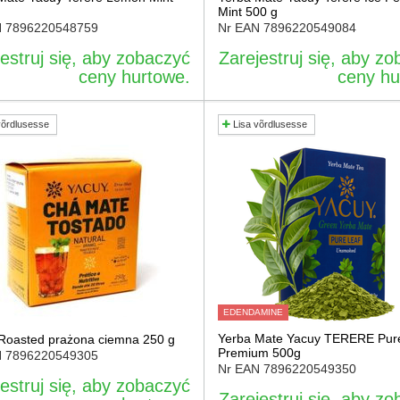
Mint 500 g
N
7896220548759
Nr EAN
7896220549084
estruj się, aby zobaczyć
Zarejestruj się, aby z
ceny hurtowe.
ceny hu
võrdlusesse
Lisa võrdlusesse
EDENDAMINE
Yerba Mate Yacuy TERERE Pur
Roasted prażona ciemna 250 g
Premium 500g
N
7896220549305
Nr EAN
7896220549350
estruj się, aby zobaczyć
Zarejestruj się, aby z