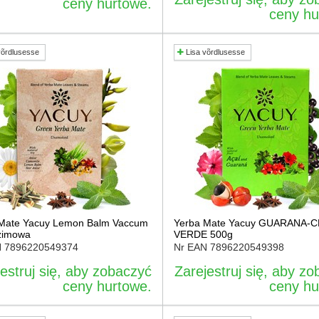
ceny hurtowe.
ceny hu
võrdlusesse
Lisa võrdlusesse
Mate Yacuy Lemon Balm Vaccum
Yerba Mate Yacuy GUARANA-
zimowa
VERDE 500g
N
7896220549374
Nr EAN
7896220549398
estruj się, aby zobaczyć
Zarejestruj się, aby z
ceny hurtowe.
ceny hu