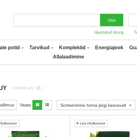
Otsi
täiustatud otsing
T
ate potid
Tarvikud
Komplektid
Energiajook
Gu
Allalaadimine
UY
( toodete arv:
21
)
 tellimus
Vaata
Sorteerimine hinna järgi kasvavalt
võrdlusesse
Lisa võrdlusesse