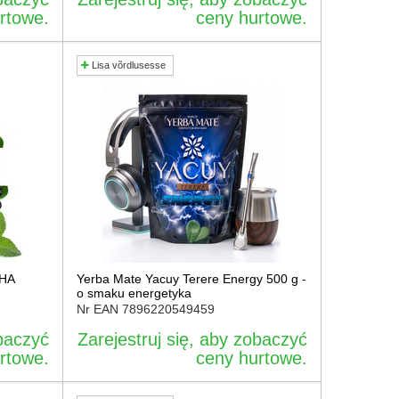
rtowe.
ceny hurtowe.
Lisa võrdlusesse
CHA
Yerba Mate Yacuy Terere Energy 500 g -
o smaku energetyka
Nr EAN
7896220549459
obaczyć
Zarejestruj się, aby zobaczyć
rtowe.
ceny hurtowe.