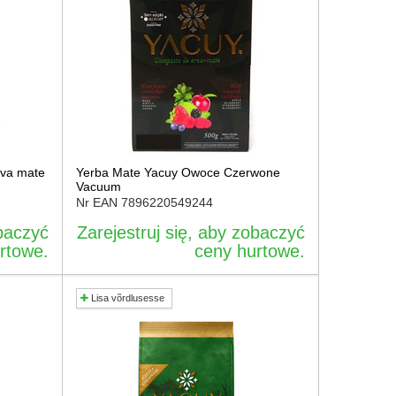
rva mate
Yerba Mate Yacuy Owoce Czerwone
Vacuum
Nr EAN
7896220549244
obaczyć
Zarejestruj się, aby zobaczyć
rtowe.
ceny hurtowe.
Lisa võrdlusesse