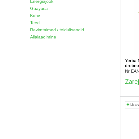
Energiajook
Guayusa
Kohv
Teed
Ravimtaimed / toidulisandid
Allalaadimine
Yerba 
drobno
Nr EA
Zarej
Lisa 