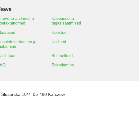
Teave
ttevõtte andmed ja
Kaebused ja
ontaktandmed
tagasisaatmised
äärused
Koostöö
ohaletoimetamine ja
Uudised
aksmine
aidi kaart
Bestsellerid
FAQ
Edendamine
,
Ślusarska 10/7
,
05-480
Karczew