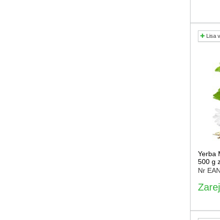
Lisa 
Yerba 
500 g 
Nr EA
Zarej