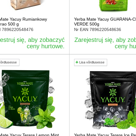
Mate Yacuy Rumiankowy
Yerba Mate Yacuy GUARANA-
rao 500 g
VERDE 500g
N
7896220548476
Nr EAN
7896220548636
estruj się, aby zobaczyć
Zarejestruj się, aby z
ceny hurtowe.
ceny hu
võrdlusesse
Lisa võrdlusesse
Mate Yacuy Terere Lemon Mint
Yerba Mate Yacuy Terere Ice P