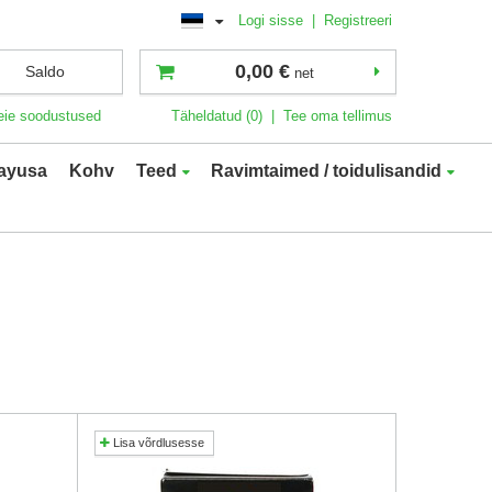
Logi sisse
|
Registreeri
0,00 €
Saldo
net
eie soodustused
Täheldatud (0)
|
Tee oma tellimus
ayusa
Kohv
Teed
Ravimtaimed / toidulisandid
Lisa võrdlusesse