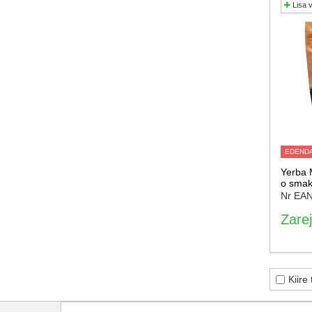
Lisa 
EDEND
Yerba 
o smak
Nr EA
Zarej
Kiire