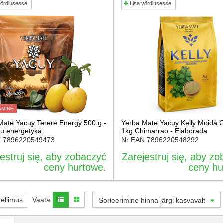
võrdlusesse
Lisa võrdlusesse
AMINE
Mate Yacuy Terere Energy 500 g -
Yerba Mate Yacuy Kelly Moida 
u energetyka
1kg Chimarrao - Elaborada
N
7896220549473
Nr EAN
7896220548292
estruj się, aby zobaczyć
Zarejestruj się, aby z
ceny hurtowe.
ceny hu
 tellimus
Vaata
Sorteerimine hinna järgi kasvavalt