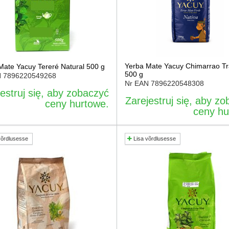
Yerba Mate Yacuy Chimarrao Tr
Mate Yacuy Tereré Natural 500 g
500 g
N
7896220549268
Nr EAN
7896220548308
estruj się, aby zobaczyć
Zarejestruj się, aby z
ceny hurtowe.
ceny hu
võrdlusesse
Lisa võrdlusesse