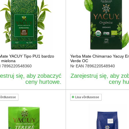
Mate YACUY Tipo PU1 bardzo
Yerba Mate Chimarrao Yacuy E
 mielona
Verde OC
N
7896220548360
Nr EAN
7896220548940
estruj się, aby zobaczyć
Zarejestruj się, aby z
ceny hurtowe.
ceny hu
võrdlusesse
Lisa võrdlusesse