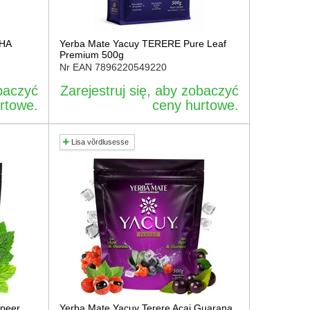
CHA
Yerba Mate Yacuy TERERE Pure Leaf
Premium 500g
Nr EAN
7896220549220
obaczyć
Zarejestruj się, aby zobaczyć
rtowe.
ceny hurtowe.
Lisa võrdlusesse
epeer
Yerba Mate Yacuy Terere Acai Guarana