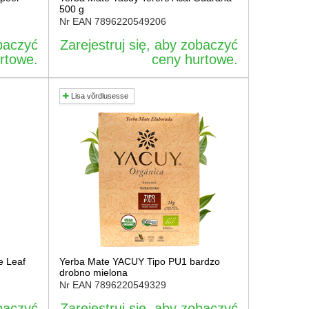
500 g
Nr EAN
7896220549206
obaczyć
Zarejestruj się, aby zobaczyć
rtowe.
ceny hurtowe.
Lisa võrdlusesse
e Leaf
Yerba Mate YACUY Tipo PU1 bardzo
drobno mielona
Nr EAN
7896220549329
obaczyć
Zarejestruj się, aby zobaczyć