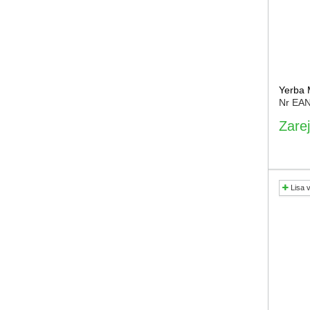
Yerba 
Nr EA
Zarej
Lisa 