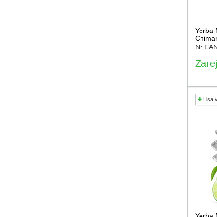
Yerba 
Chimar
Nr EA
Zarej
Lisa 
Yerba 