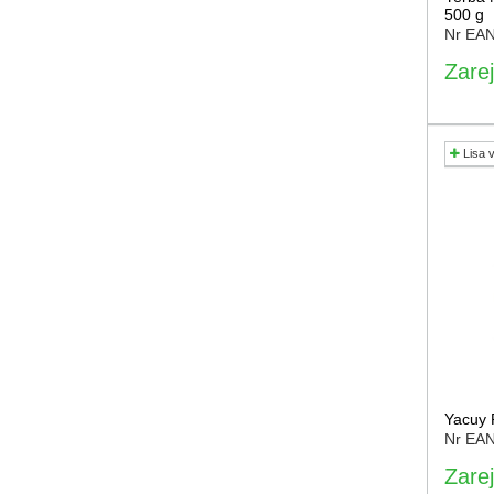
500 g
Nr EA
Zarej
Lisa 
Yacuy 
Nr EA
Zarej