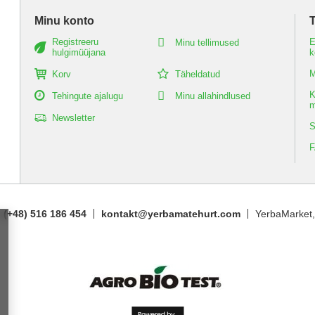
Minu konto
Registreeru
E
Minu tellimused
hulgimüüjana
k
M
Korv
Täheldatud
K
Tehingute ajalugu
Minu allahindlused
m
Newsletter
S
(+48) 516 186 454
kontakt@yerbamatehurt.com
YerbaMarket