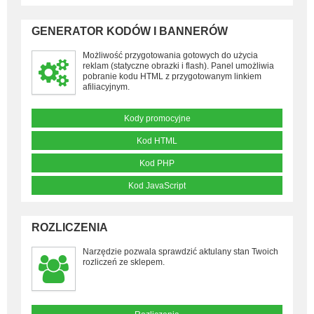
GENERATOR KODÓW I BANNERÓW
Możliwość przygotowania gotowych do użycia
reklam (statyczne obrazki i flash). Panel umożliwia
pobranie kodu HTML z przygotowanym linkiem
afiliacyjnym.
Kody promocyjne
Kod HTML
Kod PHP
Kod JavaScript
ROZLICZENIA
Narzędzie pozwala sprawdzić aktulany stan Twoich
rozliczeń ze sklepem.