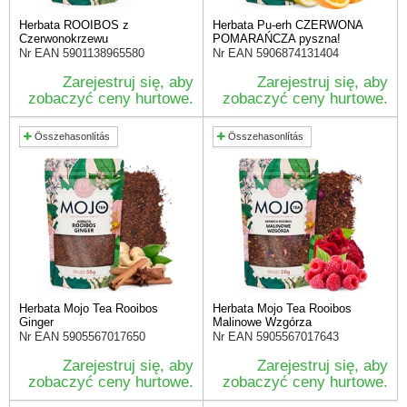
Herbata ROOIBOS z
Herbata Pu-erh CZERWONA
Czerwonokrzewu
POMARAŃCZA pyszna!
Nr EAN
5901138965580
Nr EAN
5906874131404
Zarejestruj się, aby
Zarejestruj się, aby
zobaczyć ceny hurtowe.
zobaczyć ceny hurtowe.
Összehasonlítás
Összehasonlítás
Herbata Mojo Tea Rooibos
Herbata Mojo Tea Rooibos
Ginger
Malinowe Wzgórza
Nr EAN
5905567017650
Nr EAN
5905567017643
Zarejestruj się, aby
Zarejestruj się, aby
zobaczyć ceny hurtowe.
zobaczyć ceny hurtowe.