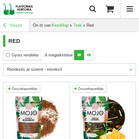
Vissza
Ön itt van:
Kezdőlap
Teák
Red
RED
Gyors rendelés
A megtekintése
Rendezés ár szerint - növekvő
Összehasonlítás
Összehasonlítás