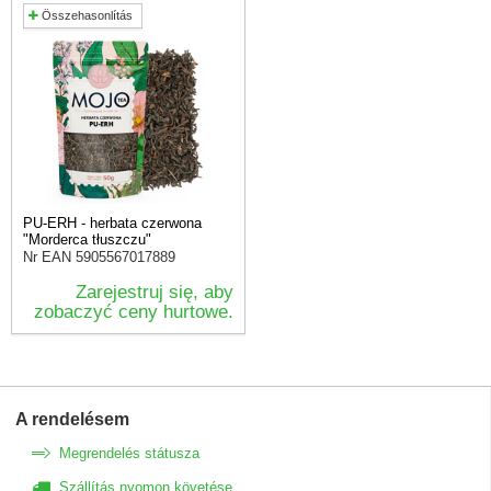
Összehasonlítás
PU-ERH - herbata czerwona
"Morderca tłuszczu"
Nr EAN
5905567017889
Zarejestruj się, aby
zobaczyć ceny hurtowe.
A rendelésem
Megrendelés státusza
Szállítás nyomon követése