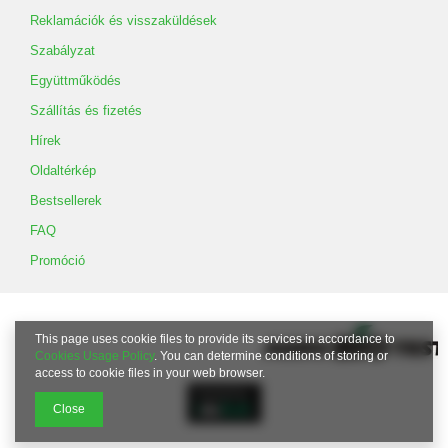
Reklamációk és visszaküldések
Szabályzat
Együttműködés
Szállítás és fizetés
Hírek
Oldaltérkép
Bestsellerek
FAQ
Promóció
This page uses cookie files to provide its services in accordance to
Cookies Usage Policy
. You can determine conditions of storing or
access to cookie files in your web browser.
Close