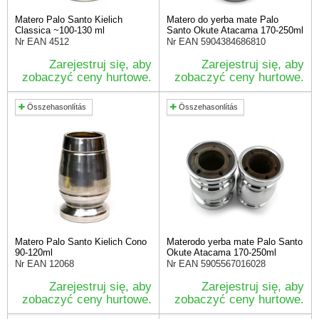
Matero Palo Santo Kielich
Matero do yerba mate Palo
Classica ~100-130 ml
Santo Okute Atacama 170-250ml
Nr EAN
4512
Nr EAN
5904384686810
Zarejestruj się, aby
Zarejestruj się, aby
zobaczyć ceny hurtowe.
zobaczyć ceny hurtowe.
Összehasonlítás
Összehasonlítás
Matero Palo Santo Kielich Cono
Materodo yerba mate Palo Santo
90-120ml
Okute Atacama 170-250ml
Nr EAN
12068
Nr EAN
5905567016028
Zarejestruj się, aby
Zarejestruj się, aby
zobaczyć ceny hurtowe.
zobaczyć ceny hurtowe.