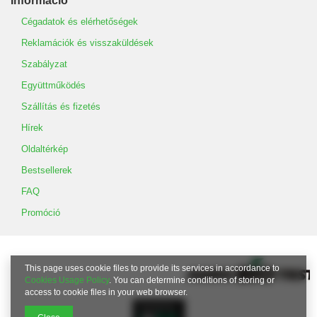
Információ
Cégadatok és elérhetőségek
Reklamációk és visszaküldések
Szabályzat
Együttműködés
Szállítás és fizetés
Hírek
Oldaltérkép
Bestsellerek
FAQ
Promóció
This page uses cookie files to provide its services in accordance to
Cookies Usage Policy
. You can determine conditions of storing or
access to cookie files in your web browser.