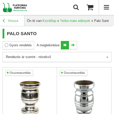
Vissza
Ön itt van:
Kezdőlap
Yerba mate edények
Palo Santo
PALO SANTO
Gyors rendelés
A megtekintése
Rendezés ár szerint - növekvő
Összehasonlítás
Összehasonlítás