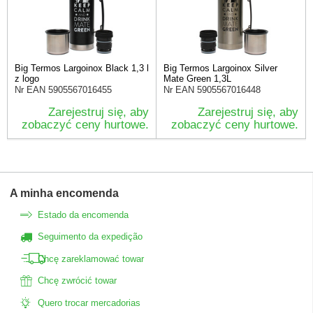
Big Termos Largoinox Black 1,3 l
Big Termos Largoinox Silver
z logo
Mate Green 1,3L
Nr EAN
5905567016455
Nr EAN
5905567016448
Zarejestruj się, aby
Zarejestruj się, aby
zobaczyć ceny hurtowe.
zobaczyć ceny hurtowe.
A minha encomenda
Estado da encomenda
Seguimento da expedição
Chcę zareklamować towar
Chcę zwrócić towar
Quero trocar mercadorias