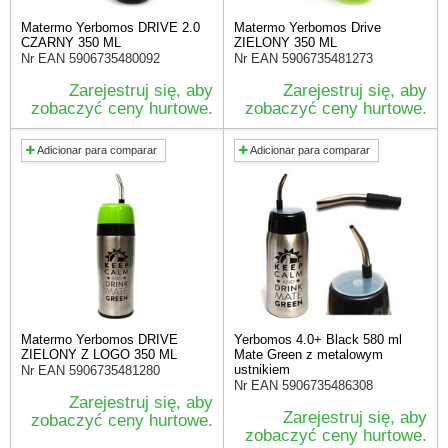
Matermo Yerbomos DRIVE 2.0
Matermo Yerbomos Drive
CZARNY 350 ML
ZIELONY 350 ML
Nr EAN
5906735480092
Nr EAN
5906735481273
Zarejestruj się, aby
Zarejestruj się, aby
zobaczyć ceny hurtowe.
zobaczyć ceny hurtowe.
Adicionar para comparar
Adicionar para comparar
Matermo Yerbomos DRIVE
Yerbomos 4.0+ Black 580 ml
ZIELONY Z LOGO 350 ML
Mate Green z metalowym
ustnikiem
Nr EAN
5906735481280
Nr EAN
5906735486308
Zarejestruj się, aby
Zarejestruj się, aby
zobaczyć ceny hurtowe.
zobaczyć ceny hurtowe.