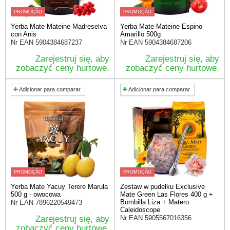
PROMOÇÃO
PROMOÇÃO
Yerba Mate Mateine Madreselva
Yerba Mate Mateine Espino
con Anis
Amarillo 500g
Nr EAN
5904384687237
Nr EAN
5904384687206
Zarejestruj się, aby
Zarejestruj się, aby
zobaczyć ceny hurtowe.
zobaczyć ceny hurtowe.
Adicionar para comparar
Adicionar para comparar
PROMOÇÃO
PROMOÇÃO
Yerba Mate Yacuy Terere Marula
Zestaw w pudełku Exclusive
500 g - owocowa
Mate Green Las Flores 400 g +
Bombilla Liza + Matero
Nr EAN
7896220549473
Caleidoscope
Zarejestruj się, aby
Nr EAN
5905567016356
zobaczyć ceny hurtowe.