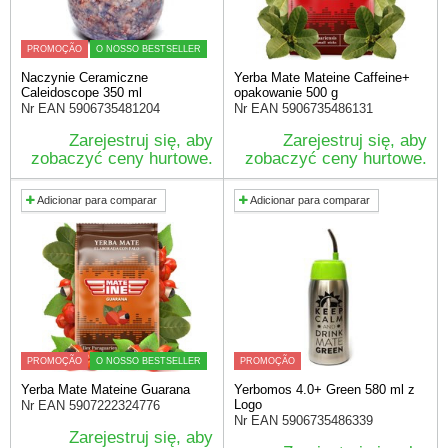
PROMOÇÃO
O NOSSO BESTSELLER
Naczynie Ceramiczne
Yerba Mate Mateine Caffeine+
Caleidoscope 350 ml
opakowanie 500 g
Nr EAN
5906735481204
Nr EAN
5906735486131
Zarejestruj się, aby
Zarejestruj się, aby
zobaczyć ceny hurtowe.
zobaczyć ceny hurtowe.
Adicionar para comparar
Adicionar para comparar
PROMOÇÃO
O NOSSO BESTSELLER
PROMOÇÃO
Yerba Mate Mateine Guarana
Yerbomos 4.0+ Green 580 ml z
Logo
Nr EAN
5907222324776
Nr EAN
5906735486339
Zarejestruj się, aby