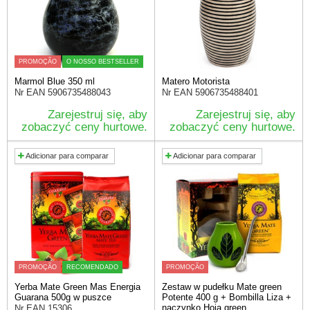
PROMOÇÃO
O NOSSO BESTSELLER
Marmol Blue 350 ml
Matero Motorista
Nr EAN
5906735488043
Nr EAN
5906735488401
Zarejestruj się, aby
Zarejestruj się, aby
zobaczyć ceny hurtowe.
zobaczyć ceny hurtowe.
Adicionar para comparar
Adicionar para comparar
PROMOÇÃO
RECOMENDADO
PROMOÇÃO
Yerba Mate Green Mas Energia
Zestaw w pudełku Mate green
Guarana 500g w puszce
Potente 400 g + Bombilla Liza +
naczynko Hoja green
Nr EAN
15306